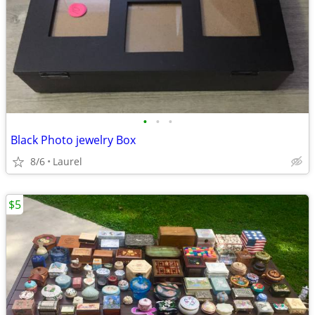
•
•
•
Black Photo jewelry Box
8/6
Laurel
$5