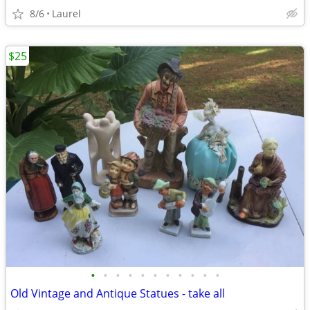
8/6
Laurel
$25
•
•
•
•
•
•
•
•
•
•
•
Old Vintage and Antique Statues - take all