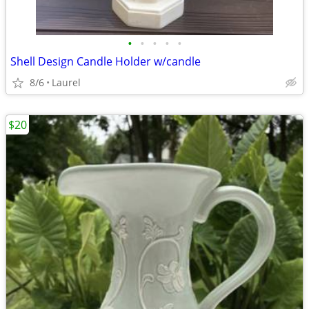
•
•
•
•
•
Shell Design Candle Holder w/candle
8/6
Laurel
$20