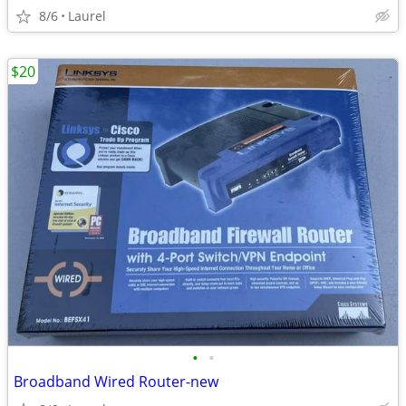
8/6
Laurel
$20
•
•
Broadband Wired Router-new