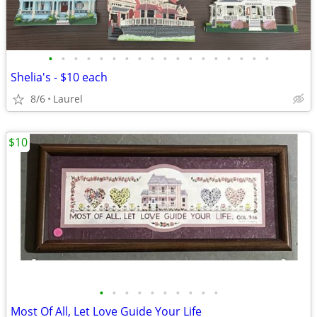
•
•
•
•
•
•
•
•
•
•
•
•
•
•
•
•
•
•
Shelia's - $10 each
8/6
Laurel
$10
•
•
•
•
•
•
•
•
•
•
Most Of All, Let Love Guide Your Life