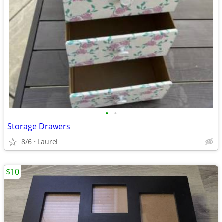
•
•
Storage Drawers
8/6
Laurel
$10