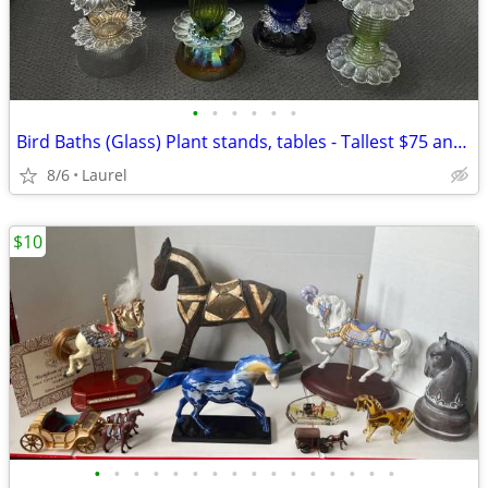
•
•
•
•
•
•
Bird Baths (Glass) Plant stands, tables - Tallest $75 and other $50
8/6
Laurel
$10
•
•
•
•
•
•
•
•
•
•
•
•
•
•
•
•