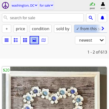
washington, DC
for sale
post
acct
+
price
condition
sold by
✓ from this seller
newest
1 - 2
of 613
$20