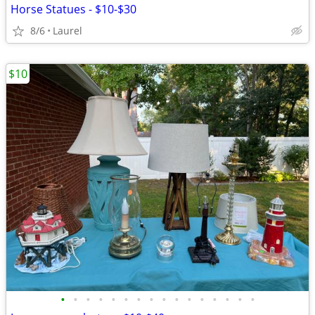
Horse Statues - $10-$30
8/6
Laurel
$10
•
•
•
•
•
•
•
•
•
•
•
•
•
•
•
•