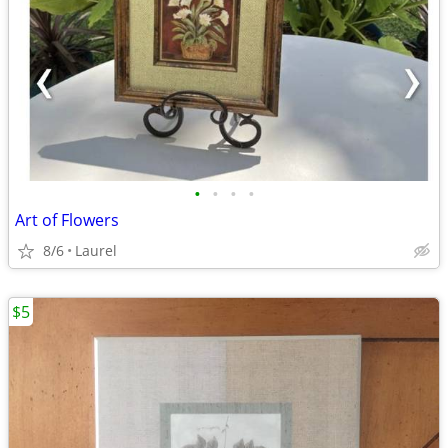
•
•
•
•
Art of Flowers
8/6
Laurel
$5