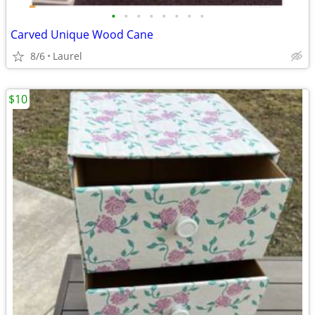
•
•
•
•
•
•
•
•
Carved Unique Wood Cane
8/6
Laurel
$10