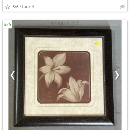
8/6
Laurel
$25