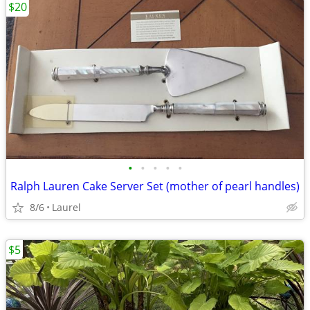
$20
•
•
•
•
•
Ralph Lauren Cake Server Set (mother of pearl handles)
8/6
Laurel
$5