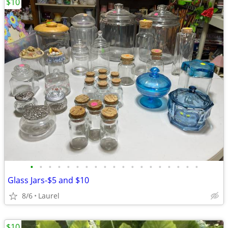
$10
•
•
•
•
•
•
•
•
•
•
•
•
•
•
•
•
•
•
•
Glass Jars-$5 and $10
8/6
Laurel
$10