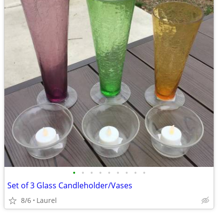
•
•
•
•
•
•
•
•
•
Set of 3 Glass Candleholder/Vases
8/6
Laurel