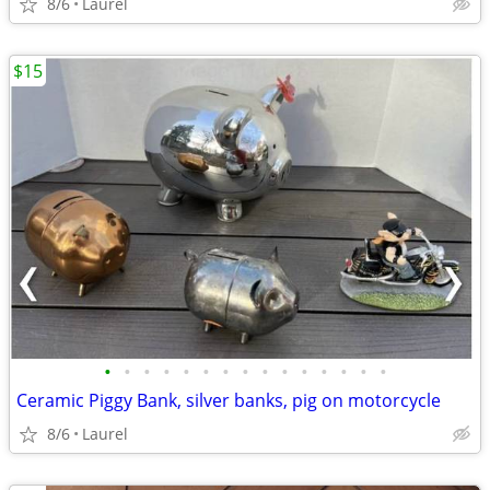
8/6
Laurel
$15
•
•
•
•
•
•
•
•
•
•
•
•
•
•
•
Ceramic Piggy Bank, silver banks, pig on motorcycle
8/6
Laurel