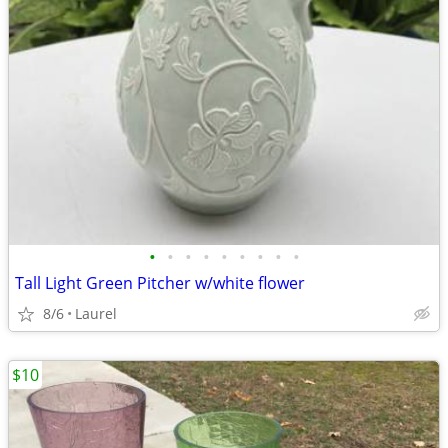
•
•
•
•
•
•
•
•
•
Tall Light Green Pitcher w/white flower
8/6
Laurel
$10