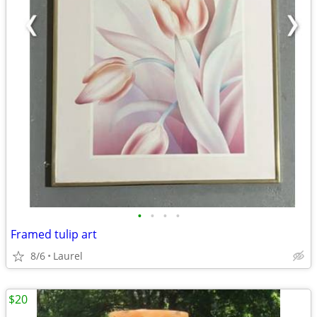
•
•
•
•
Framed tulip art
8/6
Laurel
$20