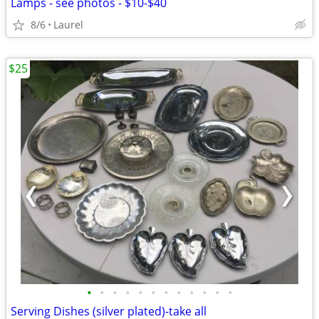
Lamps - see photos - $10-$40
8/6
Laurel
$25
•
•
•
•
•
•
•
•
•
•
•
•
Serving Dishes (silver plated)-take all