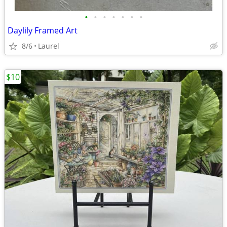
•
•
•
•
•
•
•
Daylily Framed Art
8/6
Laurel
$10