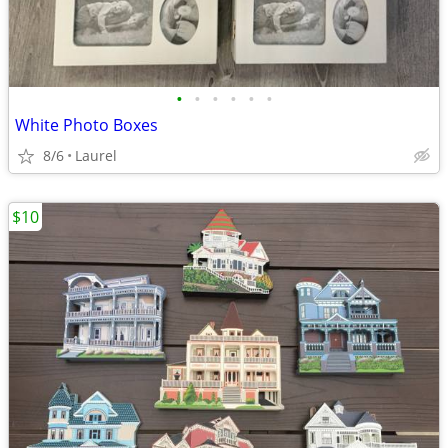
•
•
•
•
•
•
White Photo Boxes
8/6
Laurel
$10