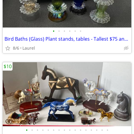
•
•
•
•
•
•
Bird Baths (Glass) Plant stands, tables - Tallest $75 and other $50
8/6
Laurel
$10
•
•
•
•
•
•
•
•
•
•
•
•
•
•
•
•