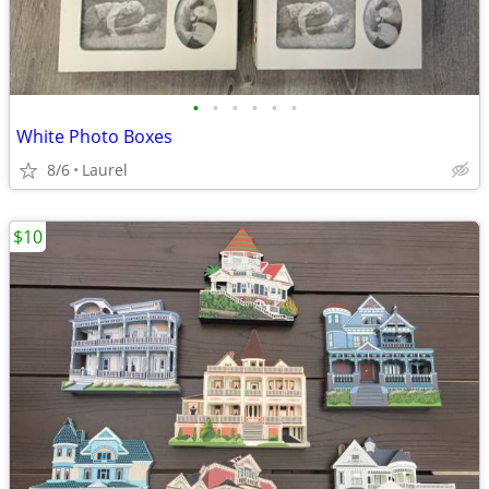
•
•
•
•
•
•
White Photo Boxes
8/6
Laurel
$10