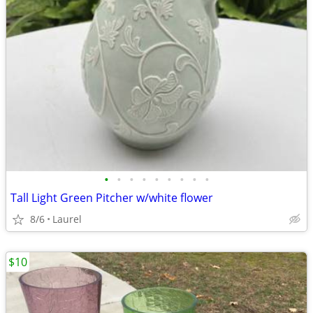
•
•
•
•
•
•
•
•
•
Tall Light Green Pitcher w/white flower
8/6
Laurel
$10