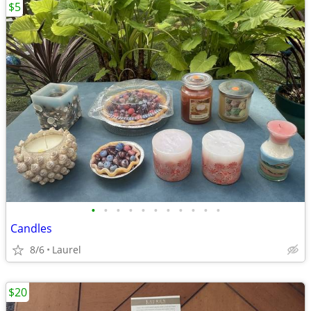
$5
•
•
•
•
•
•
•
•
•
•
•
Candles
8/6
Laurel
$20