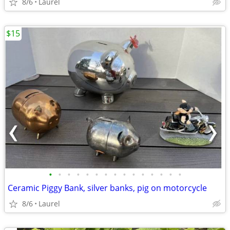
8/6
Laurel
$15
•
•
•
•
•
•
•
•
•
•
•
•
•
•
•
Ceramic Piggy Bank, silver banks, pig on motorcycle
8/6
Laurel