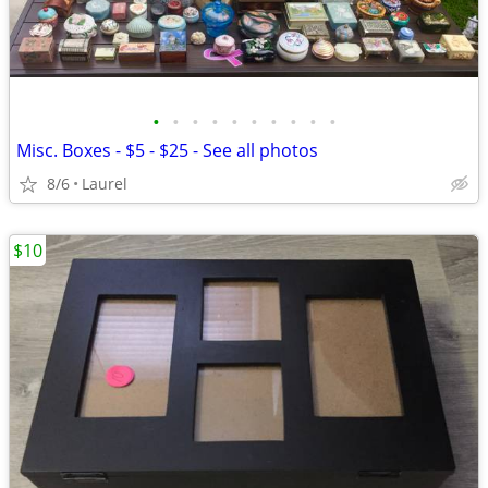
•
•
•
•
•
•
•
•
•
•
Misc. Boxes - $5 - $25 - See all photos
8/6
Laurel
$10