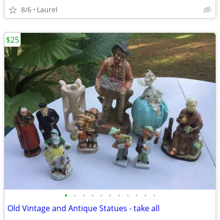
8/6
Laurel
$25
•
•
•
•
•
•
•
•
•
•
•
Old Vintage and Antique Statues - take all