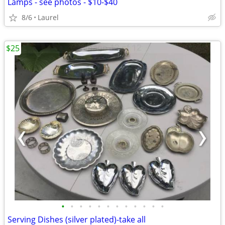
Lamps - see photos - $10-$40
8/6
Laurel
$25
•
•
•
•
•
•
•
•
•
•
•
•
Serving Dishes (silver plated)-take all