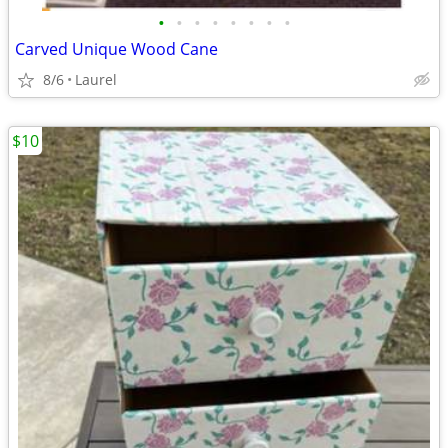
•
•
•
•
•
•
•
•
Carved Unique Wood Cane
8/6
Laurel
$10