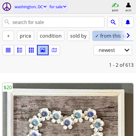
washington, DC
for sale
post
acct
+
price
condition
sold by
✓ from this seller
newest
1 - 2
of 613
$20