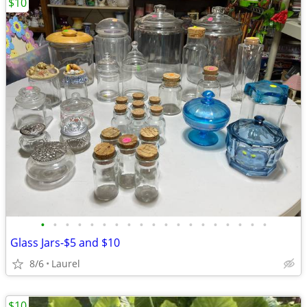
$10
•
•
•
•
•
•
•
•
•
•
•
•
•
•
•
•
•
•
•
Glass Jars-$5 and $10
8/6
Laurel
$10