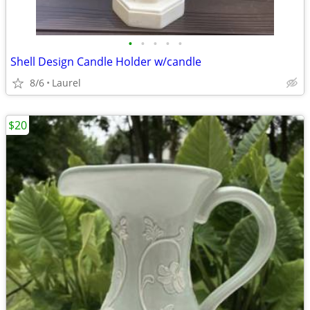
•
•
•
•
•
Shell Design Candle Holder w/candle
8/6
Laurel
$20