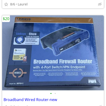
8/6
Laurel
$20
•
•
Broadband Wired Router-new