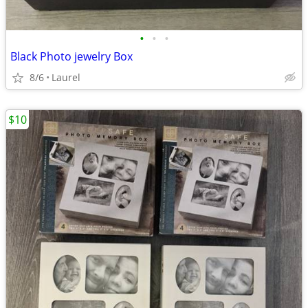
•
•
•
Black Photo jewelry Box
8/6
Laurel
$10