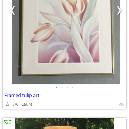
•
•
•
•
Framed tulip art
8/6
Laurel
$20