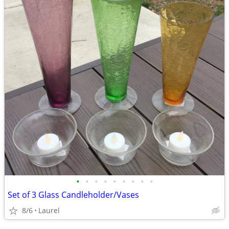
•
•
•
•
•
•
•
•
•
Set of 3 Glass Candleholder/Vases
8/6
Laurel