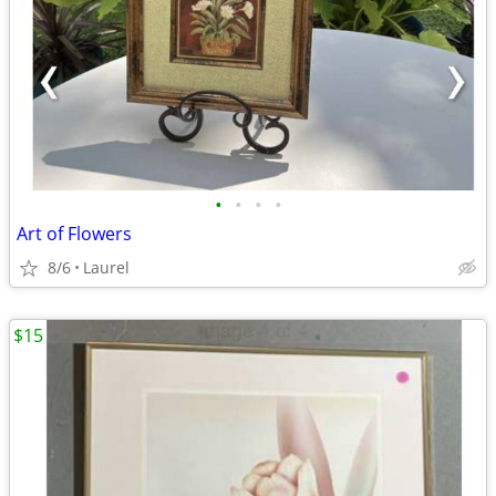
•
•
•
•
Art of Flowers
8/6
Laurel
$15