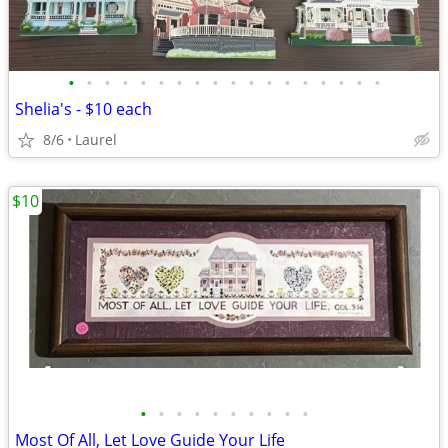
•
•
•
•
•
•
•
•
•
•
•
•
•
•
•
•
•
•
Shelia's - $10 each
8/6
Laurel
$10
•
•
•
•
•
•
•
•
•
•
Most Of All, Let Love Guide Your Life