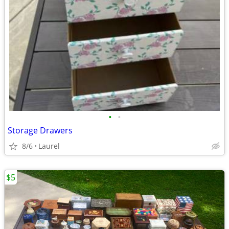
•
•
Storage Drawers
8/6
Laurel
$5