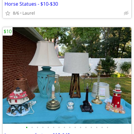
Horse Statues - $10-$30
8/6
Laurel
$10
•
•
•
•
•
•
•
•
•
•
•
•
•
•
•
•