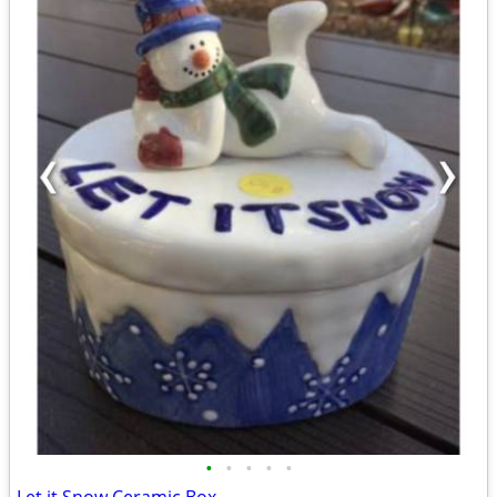
•
•
•
•
•