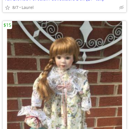
8/7
Laurel
$15