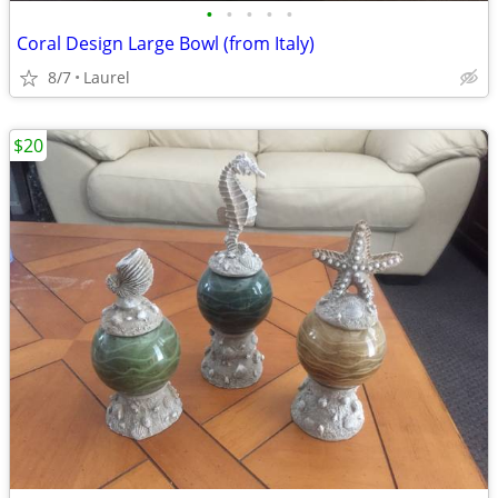
•
•
•
•
•
Coral Design Large Bowl (from Italy)
8/7
Laurel
$20