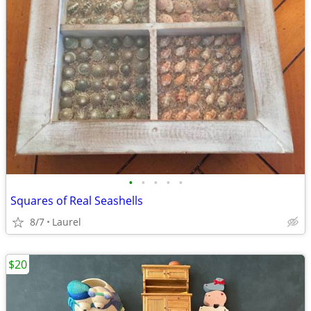
•
•
•
•
•
Squares of Real Seashells
8/7
Laurel
$20