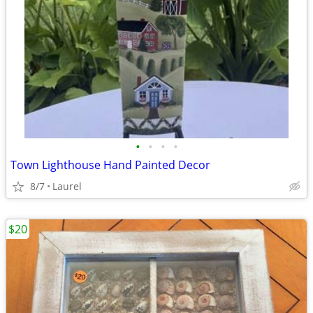
•
•
•
•
Town Lighthouse Hand Painted Decor
8/7
Laurel
$20