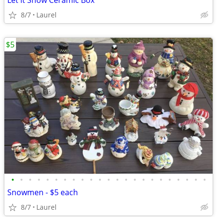
Let it Snow Ceramic Box
8/7
Laurel
$5
•
•
•
•
•
•
•
•
•
•
•
•
•
•
•
•
•
•
•
•
•
•
•
Snowmen - $5 each
8/7
Laurel