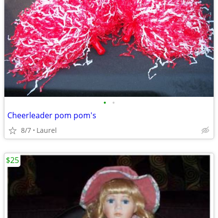
•
•
Cheerleader pom pom's
8/7
Laurel
$25