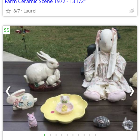
Farm Ceramic Scene 1972 - 13 1/2"
8/7
Laurel
$5
•
•
•
•
•
•
•
•
•
•