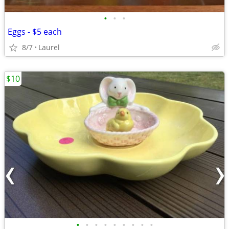
•
•
•
Eggs - $5 each
8/7
Laurel
$10
•
•
•
•
•
•
•
•
•