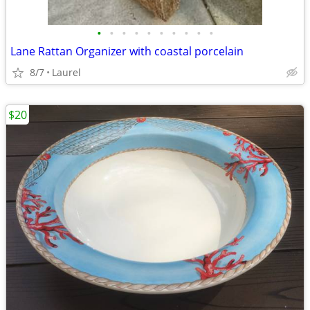
•
•
•
•
•
•
•
•
•
•
Lane Rattan Organizer with coastal porcelain
8/7
Laurel
$20