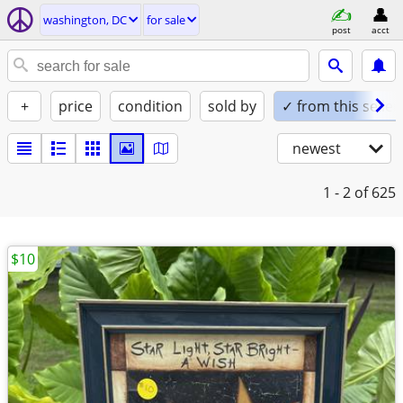
washington, DC
for sale
post
acct
+
price
condition
sold by
✓ from this seller
newest
1 - 2
of 625
$10