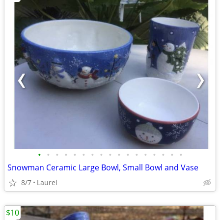
•
•
•
•
•
•
•
•
•
•
•
•
•
•
•
•
•
Snowman Ceramic Large Bowl, Small Bowl and Vase
8/7
Laurel
$10