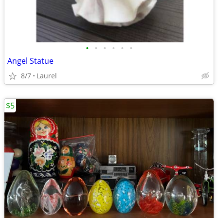
•
•
•
•
•
•
Angel Statue
8/7
Laurel
$5