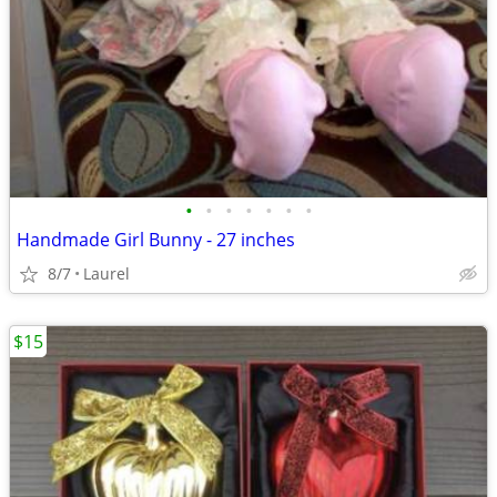
•
•
•
•
•
•
•
Handmade Girl Bunny - 27 inches
8/7
Laurel
$15