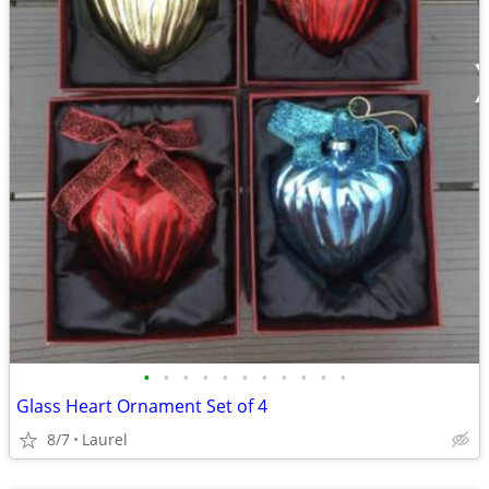
•
•
•
•
•
•
•
•
•
•
•
Glass Heart Ornament Set of 4
8/7
Laurel