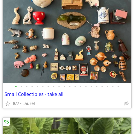
•
•
•
•
•
•
•
•
•
•
•
•
•
•
•
•
•
•
•
•
Small Collectibles - take all
8/7
Laurel
$5