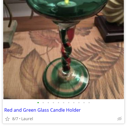
•
•
•
•
•
•
•
•
•
•
•
Red and Green Glass Candle Holder
8/7
Laurel