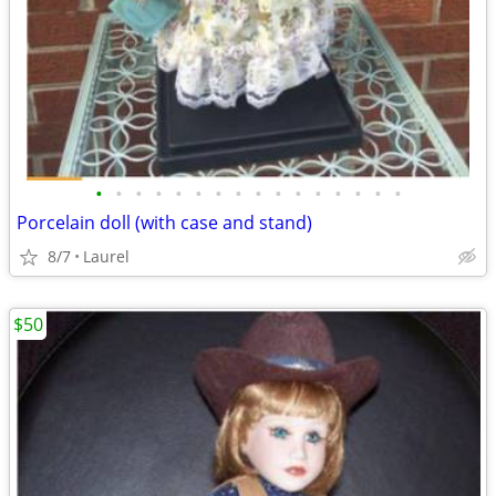
•
•
•
•
•
•
•
•
•
•
•
•
•
•
•
•
Porcelain doll (with case and stand)
8/7
Laurel
$50