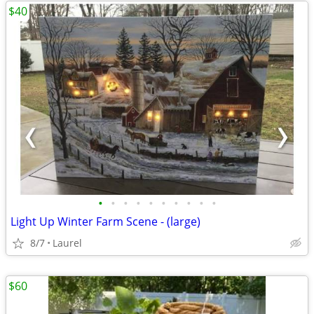
$40
•
•
•
•
•
•
•
•
•
•
Light Up Winter Farm Scene - (large)
8/7
Laurel
$60