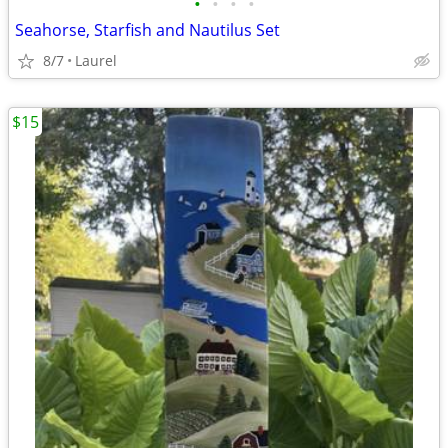
•
•
•
•
Seahorse, Starfish and Nautilus Set
8/7
Laurel
$15