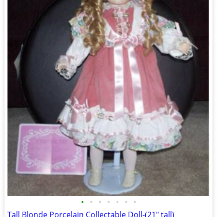
•
•
•
•
•
•
•
Tall Blonde Porcelain Collectable Doll-(21" tall)