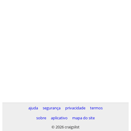
ajuda
segurança
privacidade
termos
sobre
aplicativo
mapa do site
© 2026 craigslist