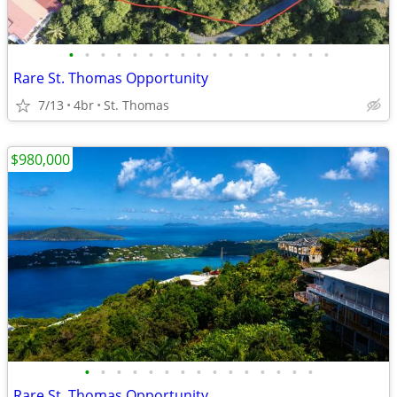
•
•
•
•
•
•
•
•
•
•
•
•
•
•
•
•
•
Rare St. Thomas Opportunity
7/13
4br
St. Thomas
$980,000
•
•
•
•
•
•
•
•
•
•
•
•
•
•
•
Rare St. Thomas Opportunity