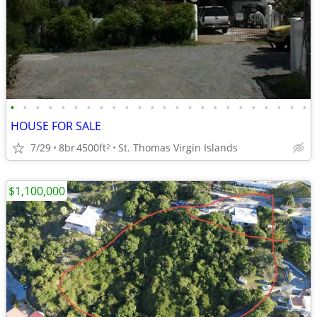
•
•
•
•
•
•
•
•
•
•
•
•
•
•
•
•
•
•
•
•
•
•
•
•
HOUSE FOR SALE
7/29
8br
4500ft
St. Thomas Virgin Islands
2
$1,100,000