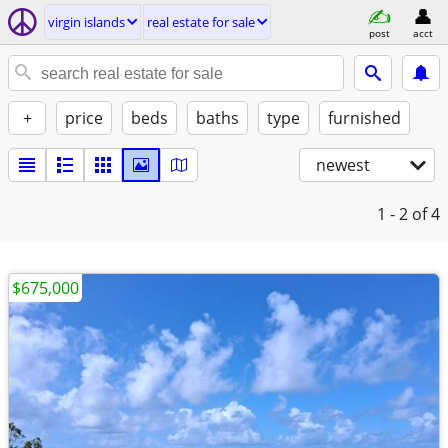
virgin islands
real estate for sale
post
acct
+
price
beds
baths
type
furnished
newest
1 - 2
of 4
$675,000