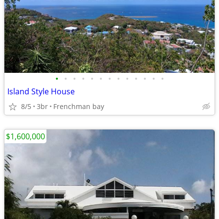
•
•
•
•
•
•
•
•
•
•
•
•
•
Island Style House
8/5
3br
Frenchman bay
$1,600,000