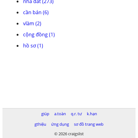
nhà đất (273)
cần bán (6)
vlàm (2)
cộng đồng (1)
hồ sơ (1)
giúp
a.toàn
q.r. tư
k.hạn
gthiệu
ứng dụng
sơ đồ trang web
© 2026 craigslist