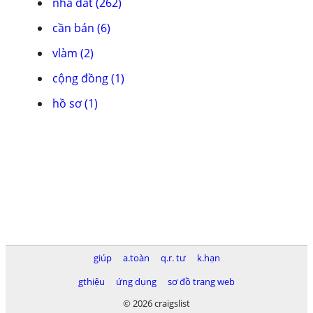
nhà đất (262)
cần bán (6)
vlàm (2)
cộng đồng (1)
hồ sơ (1)
giúp
a.toàn
q.r. tư
k.hạn
gthiệu
ứng dụng
sơ đồ trang web
© 2026 craigslist