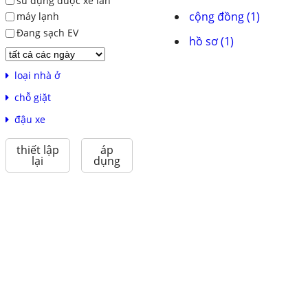
sử dụng được xe lăn
cộng đồng (1)
máy lạnh
Đang sạch EV
hồ sơ (1)
loại nhà ở
chỗ giặt
đậu xe
thiết lập
áp
lại
dụng