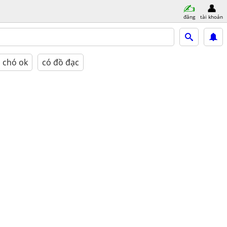
đăng
tài khoản
chó ok
có đồ đạc