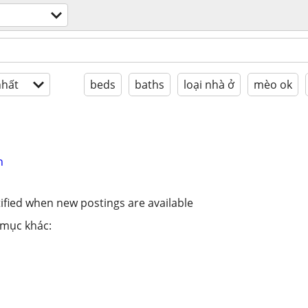
hất
beds
baths
loại nhà ở
mèo ok
n
ified when new postings are available
 mục khác: