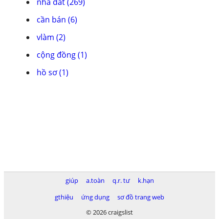
nhà đất (269)
cần bán (6)
vlàm (2)
cộng đồng (1)
hồ sơ (1)
giúp
a.toàn
q.r. tư
k.hạn
gthiệu
ứng dụng
sơ đồ trang web
© 2026 craigslist