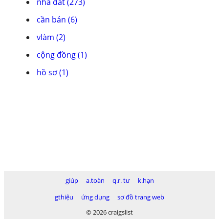
nhà đất (273)
cần bán (6)
vlàm (2)
cộng đồng (1)
hồ sơ (1)
giúp
a.toàn
q.r. tư
k.hạn
gthiệu
ứng dụng
sơ đồ trang web
© 2026 craigslist