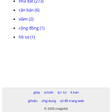
nhà đất (273)
cần bán (6)
vlàm (2)
cộng đồng (1)
hồ sơ (1)
giúp
a.toàn
q.r. tư
k.hạn
gthiệu
ứng dụng
sơ đồ trang web
© 2026 craigslist