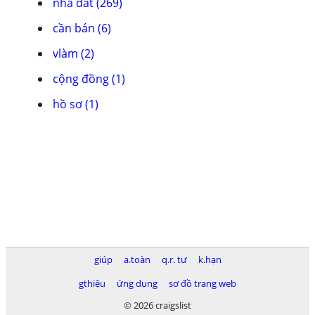
nhà đất (269)
cần bán (6)
vlàm (2)
cộng đồng (1)
hồ sơ (1)
giúp
a.toàn
q.r. tư
k.hạn
gthiệu
ứng dụng
sơ đồ trang web
© 2026 craigslist