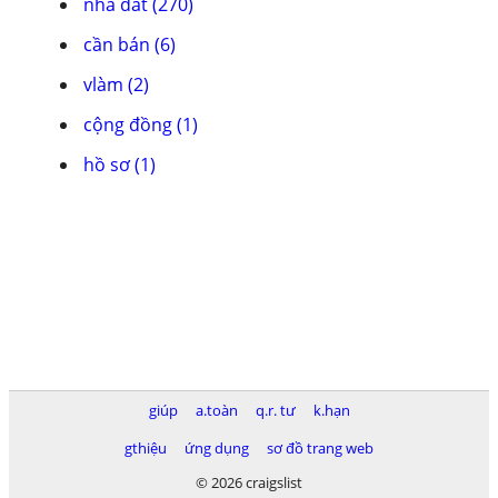
nhà đất (270)
cần bán (6)
vlàm (2)
cộng đồng (1)
hồ sơ (1)
giúp
a.toàn
q.r. tư
k.hạn
gthiệu
ứng dụng
sơ đồ trang web
© 2026 craigslist