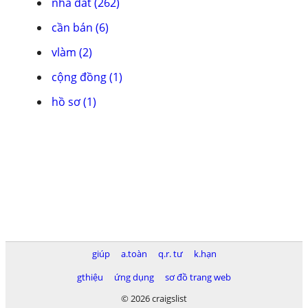
nhà đất (262)
cần bán (6)
vlàm (2)
cộng đồng (1)
hồ sơ (1)
giúp
a.toàn
q.r. tư
k.hạn
gthiệu
ứng dụng
sơ đồ trang web
© 2026 craigslist