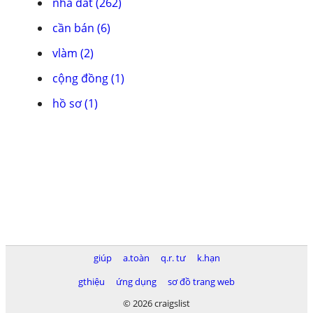
nhà đất (262)
cần bán (6)
vlàm (2)
cộng đồng (1)
hồ sơ (1)
giúp
a.toàn
q.r. tư
k.hạn
gthiệu
ứng dụng
sơ đồ trang web
© 2026 craigslist