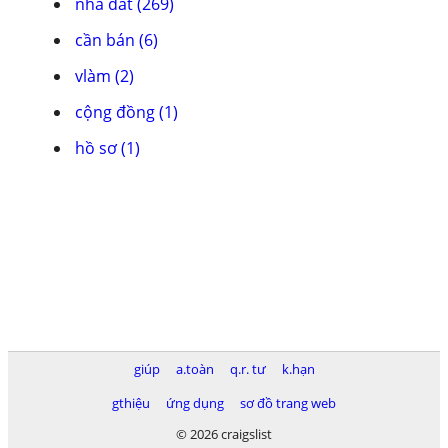
nhà đất (269)
cần bán (6)
vlàm (2)
cộng đồng (1)
hồ sơ (1)
giúp
a.toàn
q.r. tư
k.hạn
gthiệu
ứng dụng
sơ đồ trang web
© 2026 craigslist