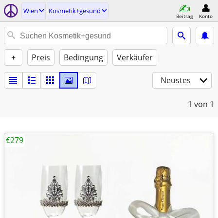
Wien
Kosmetik+gesund
Beitrag
Konto
+
Preis
Bedingung
Verkäufer
Neustes
1
von 1
€279