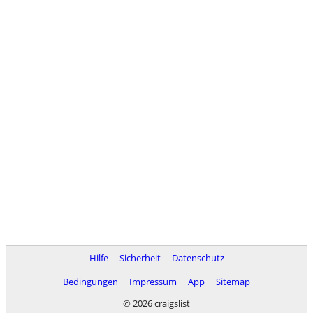
Hilfe
Sicherheit
Datenschutz
Bedingungen
Impressum
App
Sitemap
© 2026 craigslist