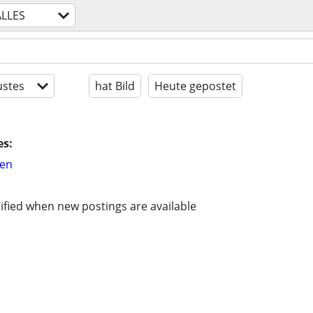
ALLES
stes
hat Bild
Heute gepostet
es:
hen
ified when new postings are available