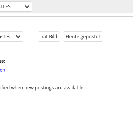
ALLES
stes
hat Bild
Heute gepostet
es:
hen
ified when new postings are available