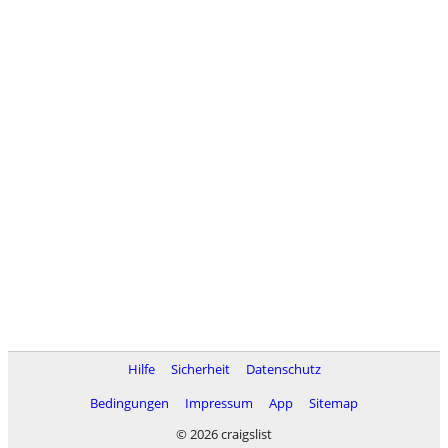
Hilfe
Sicherheit
Datenschutz
Bedingungen
Impressum
App
Sitemap
© 2026 craigslist