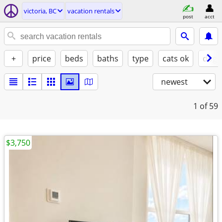
victoria, BC
vacation rentals
post
acct
+
price
beds
baths
type
cats ok
dogs
newest
1
of 59
$3,750