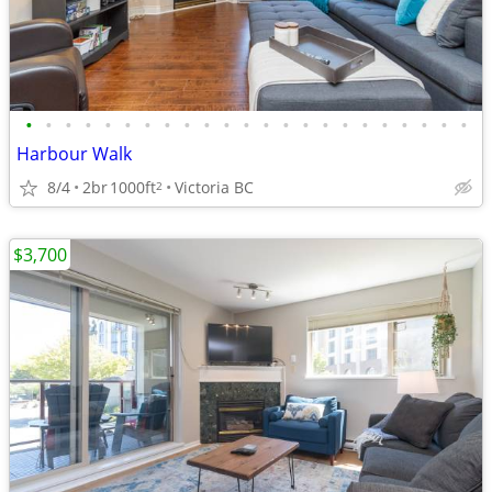
•
•
•
•
•
•
•
•
•
•
•
•
•
•
•
•
•
•
•
•
•
•
•
Harbour Walk
8/4
2br
1000ft
Victoria BC
2
$3,700