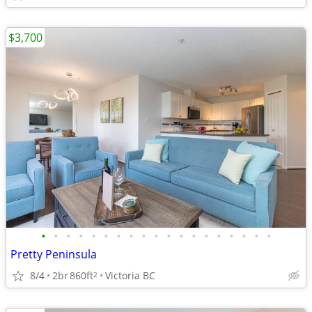
$3,700
•
•
•
•
•
•
•
•
•
•
•
•
•
•
•
•
•
•
•
Pretty Peninsula
8/4
2br
860ft
Victoria BC
2