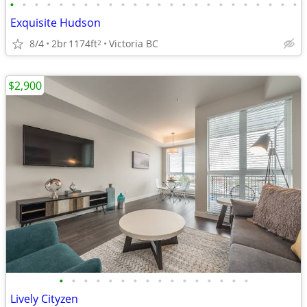
•
•
•
•
•
•
•
•
•
•
•
•
•
•
•
•
•
•
•
•
•
•
•
•
Exquisite Hudson
8/4
2br
1174ft
Victoria BC
2
$2,900
•
•
•
•
•
•
•
•
•
•
•
•
•
•
•
•
Lively Cityzen