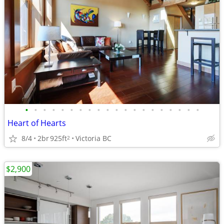
•
•
•
•
•
•
•
•
•
•
•
•
•
•
•
•
•
•
•
•
Heart of Hearts
8/4
2br
925ft
Victoria BC
2
$2,900