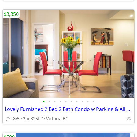
$3,350
•
•
•
•
•
•
•
•
•
•
Lovely Furnished 2 Bed 2 Bath Condo w Parking & All Utilities Included
8/5
2br
825ft
Victoria BC
2