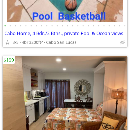
•
•
•
•
•
•
•
•
•
•
•
•
•
•
•
•
•
•
•
•
•
•
•
•
Cabo Home, 4 Bdr./3 Bths., private Pool & Ocean views
8/5
4br
3200ft
Cabo San Lucas
2
$199