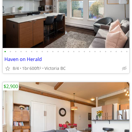
•
•
•
•
•
•
•
•
•
•
•
•
•
•
•
•
•
•
•
•
•
•
•
•
Haven on Herald
8/4
1br
600ft
Victoria BC
2
$2,900