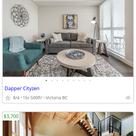
•
•
•
•
•
•
•
•
•
Dapper Cityzen
8/4
1br
500ft
Victoria BC
2
$3,700