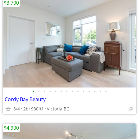
$3,700
•
•
•
•
•
•
•
•
•
•
•
•
•
•
Cordy Bay Beauty
8/4
2br
930ft
Victoria BC
2
$4,900