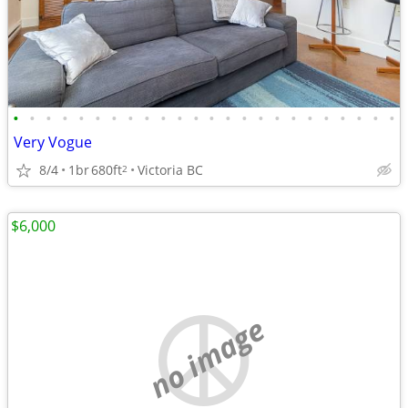
•
•
•
•
•
•
•
•
•
•
•
•
•
•
•
•
•
•
•
•
•
•
•
•
Very Vogue
8/4
1br
680ft
Victoria BC
2
$6,000
no image