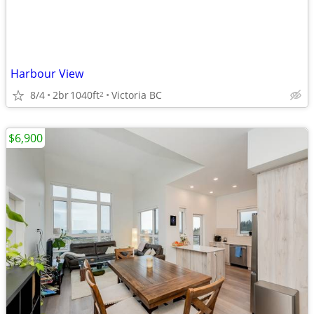
Harbour View
8/4
2br
1040ft
Victoria BC
2
$6,900