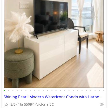
•
•
•
•
•
•
•
•
•
•
•
•
•
•
•
•
•
•
•
•
•
•
•
•
Shining Pearl: Modern Waterfront Condo with Harbour Views
8/6
1br
550ft
Victoria BC
2