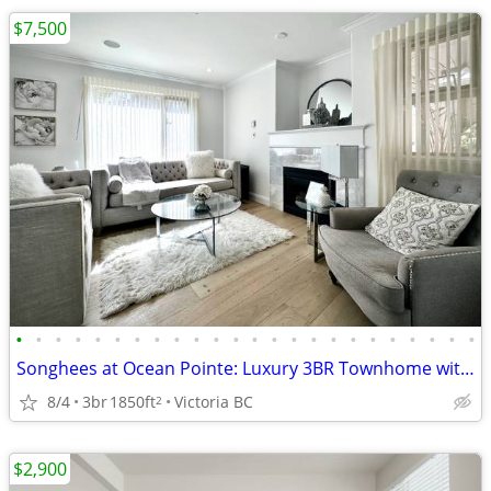
$7,500
•
•
•
•
•
•
•
•
•
•
•
•
•
•
•
•
•
•
•
•
•
•
•
•
Songhees at Ocean Pointe: Luxury 3BR Townhome with Garden Oasis
8/4
3br
1850ft
Victoria BC
2
$2,900