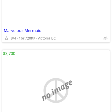
Marvelous Mermaid
8/4
1br
720ft
Victoria BC
2
$3,700
no image