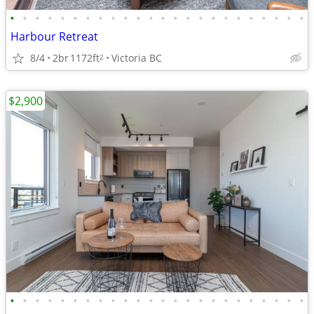
•
•
•
•
•
•
•
•
•
•
•
•
•
•
•
•
•
•
•
•
•
•
•
•
Harbour Retreat
8/4
2br
1172ft
Victoria BC
2
$2,900
•
•
•
•
•
•
•
•
•
•
•
•
•
•
•
•
•
•
•
•
•
•
•
•