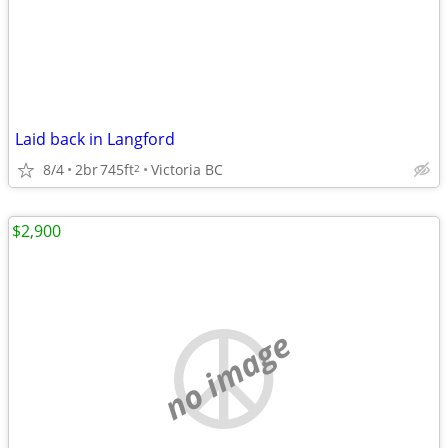
Laid back in Langford
8/4
2br
745ft
Victoria BC
2
$2,900
no image