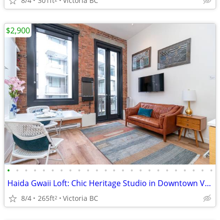
8/4
301ft
Victoria BC
$2,900
•
•
•
•
•
•
•
•
•
•
•
•
•
•
•
•
•
•
•
•
•
•
•
•
Haida Gwaii Loft: Chic Heritage Studio in Downtown Victoria
8/4
265ft
Victoria BC
2