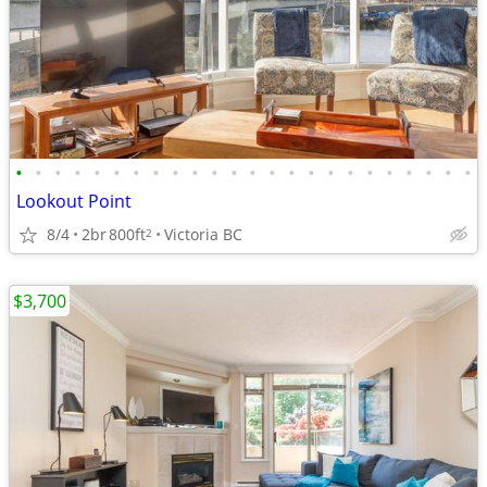
•
•
•
•
•
•
•
•
•
•
•
•
•
•
•
•
•
•
•
•
•
•
•
•
Lookout Point
8/4
2br
800ft
Victoria BC
2
$3,700