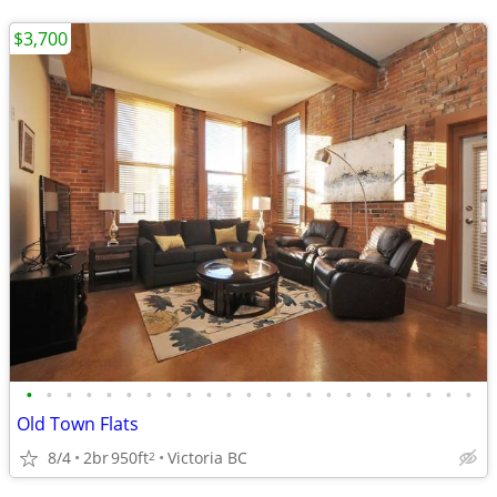
$3,700
•
•
•
•
•
•
•
•
•
•
•
•
•
•
•
•
•
•
•
•
•
•
•
Old Town Flats
8/4
2br
950ft
Victoria BC
2