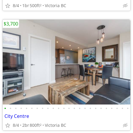
8/4
1br
500ft
Victoria BC
2
$3,700
•
•
•
•
•
•
•
•
•
•
•
•
•
•
•
•
•
•
•
•
•
•
•
•
City Centre
8/4
2br
800ft
Victoria BC
2