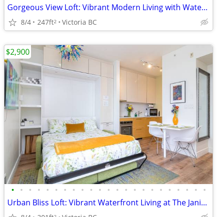
Gorgeous View Loft: Vibrant Modern Living with Waterview Breakfast Bar
8/4
247ft
Victoria BC
2
$2,900
•
•
•
•
•
•
•
•
•
•
•
•
•
•
•
•
•
•
•
•
•
•
•
Urban Bliss Loft: Vibrant Waterfront Living at The Janion
2