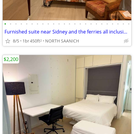
•
•
•
•
•
•
•
•
•
•
•
•
•
•
•
•
•
•
•
•
•
•
•
•
Furnished suite near Sidney and the ferries all inclusive.
8/5
1br
450ft
NORTH SAANICH
2
$2,200