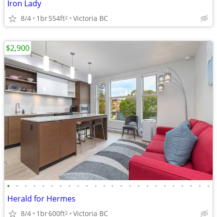
Iron Lady
8/4
1br
554ft
Victoria BC
2
$2,900
•
•
•
•
•
•
•
•
•
•
•
•
•
•
•
•
•
•
•
•
•
•
•
•
Herald for Hermes
8/4
1br
600ft
Victoria BC
2