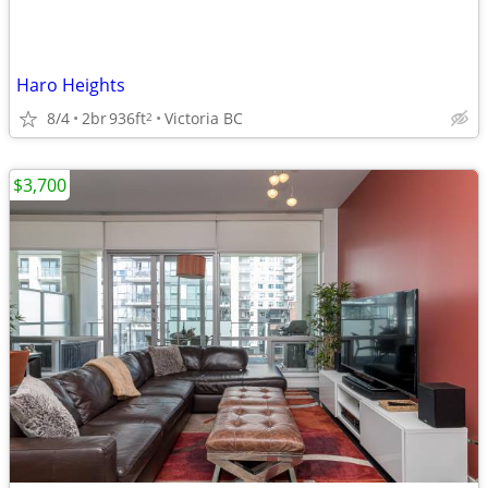
Haro Heights
8/4
2br
936ft
Victoria BC
2
$3,700