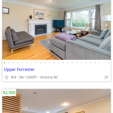
•
•
•
•
•
•
•
•
•
•
•
•
•
•
•
•
•
•
•
•
•
•
•
•
Upper Forrester
8/4
3br
1200ft
Victoria BC
2
$2,900