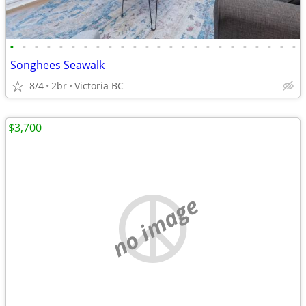
•
•
•
•
•
•
•
•
•
•
•
•
•
•
•
•
•
•
•
•
•
•
•
•
Songhees Seawalk
8/4
2br
Victoria BC
$3,700
no image