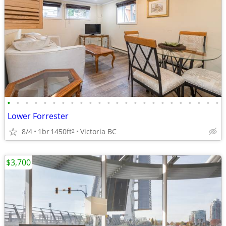
•
•
•
•
•
•
•
•
•
•
•
•
•
•
•
•
•
•
•
•
•
•
•
•
Lower Forrester
8/4
1br
1450ft
Victoria BC
2
$3,700