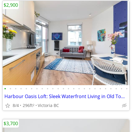
$2,900
•
•
•
•
•
•
•
•
•
•
•
•
•
•
•
•
•
•
•
•
•
•
•
•
Harbour Oasis Loft: Sleek Waterfront Living in Old Town Victoria
8/4
296ft
Victoria BC
2
$3,700