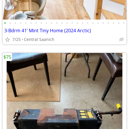
•
•
•
•
•
•
•
•
•
•
•
•
•
•
•
•
•
•
•
•
•
•
•
•
3-Bdrm 41’ Mint Tiny Home (2024 Arctic)
7/25
Central Saanich
$75