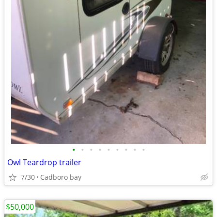
•
•
•
•
•
•
•
•
•
Owl Teardrop trailer
7/30
Cadboro bay
$50,000