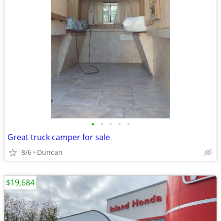
•
•
•
•
•
Great truck camper for sale
8/6
Duncan
$19,684