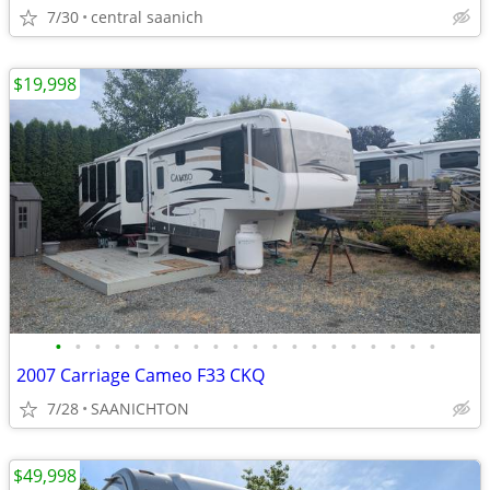
7/30
central saanich
$19,998
•
•
•
•
•
•
•
•
•
•
•
•
•
•
•
•
•
•
•
•
2007 Carriage Cameo F33 CKQ
7/28
SAANICHTON
$49,998