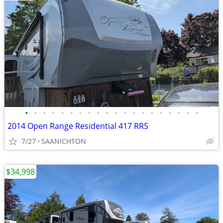
•
•
•
•
•
•
•
•
•
•
•
•
•
•
•
•
•
•
•
•
2014 Open Range Residential 417 RRS
7/27
SAANICHTON
$34,998