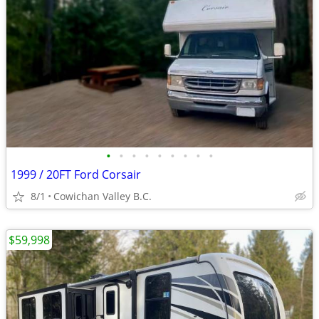
•
•
•
•
•
•
•
•
•
1999 / 20FT Ford Corsair
8/1
Cowichan Valley B.C.
$59,998