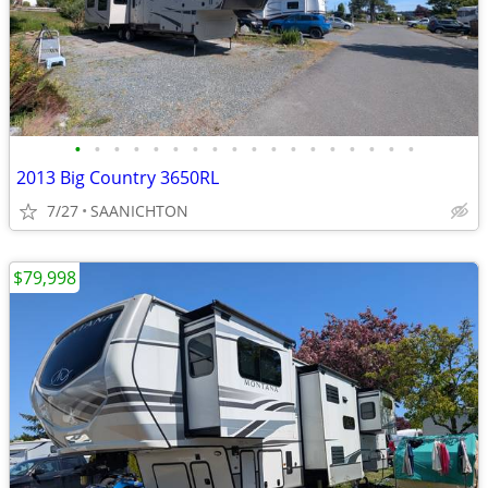
•
•
•
•
•
•
•
•
•
•
•
•
•
•
•
•
•
•
2013 Big Country 3650RL
7/27
SAANICHTON
$79,998