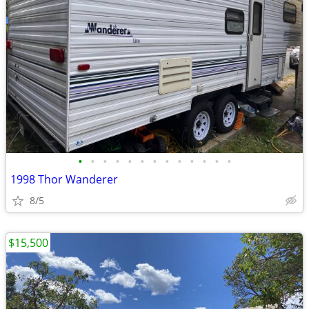
•
•
•
•
•
•
•
•
•
•
•
•
•
1998 Thor Wanderer
8/5
$15,500