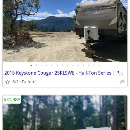
•
•
•
•
•
•
•
•
•
•
•
•
•
•
2015 Keystone Cougar 25RLSWE - Half-Ton Series | Polar Plus Package
8/2
Fulford
$31,988