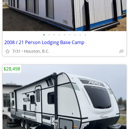
•
•
•
•
•
•
•
•
•
2008 / 21 Person Lodging Base Camp
7/31
Houston, B.C.
$28,498