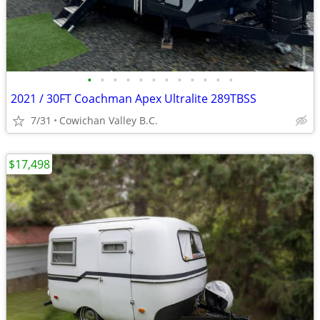
•
•
•
•
•
•
•
•
•
•
•
•
2021 / 30FT Coachman Apex Ultralite 289TBSS
7/31
Cowichan Valley B.C.
$17,498