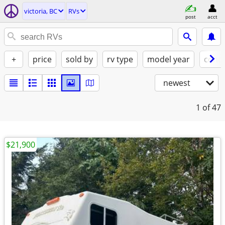
victoria, BC
RVs
post
acct
+
price
sold by
rv type
model year
condi
newest
1
of 47
$21,900