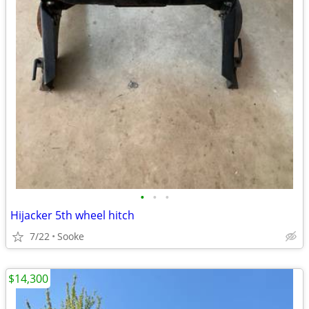
•
•
•
Hijacker 5th wheel hitch
7/22
Sooke
$14,300