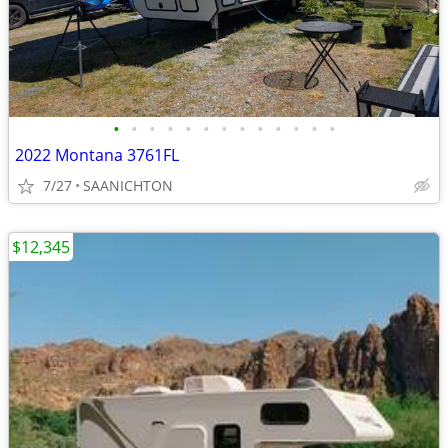
•
•
•
•
•
•
•
•
•
•
•
•
•
2022 Montana 3761FL
7/27
SAANICHTON
$12,345