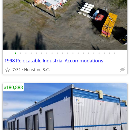
•
•
•
•
•
•
•
•
•
•
•
•
•
•
•
•
•
•
•
•
1998 Relocatable Industrial Accommodations
7/31
Houston, B.C.
$180,888