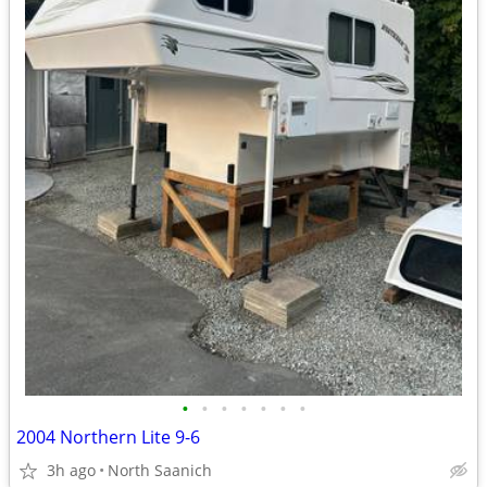
•
•
•
•
•
•
•
2004 Northern Lite 9-6
3h ago
North Saanich