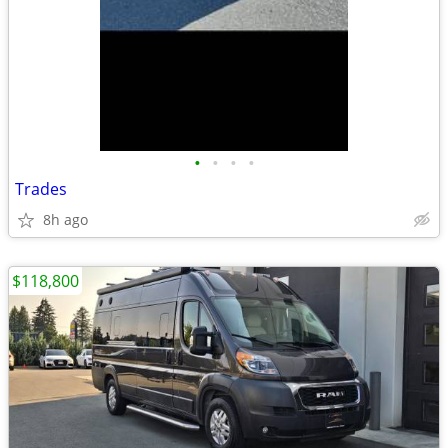
•
•
•
•
Trades
8h ago
$118,800