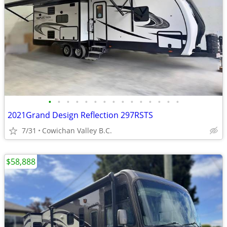
•
•
•
•
•
•
•
•
•
•
•
•
•
•
•
2021Grand Design Reflection 297RSTS
7/31
Cowichan Valley B.C.
$58,888