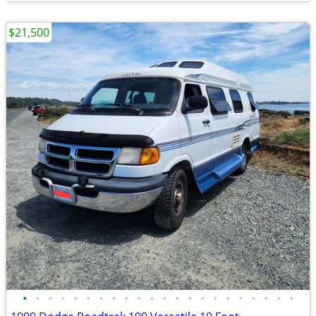
$21,500
•
•
•
•
•
•
•
•
•
•
•
•
•
•
•
•
•
•
•
•
•
•