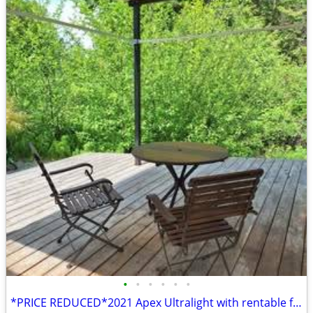
•
•
•
•
•
•
*PRICE REDUCED*2021 Apex Ultralight with rentable full time living pad