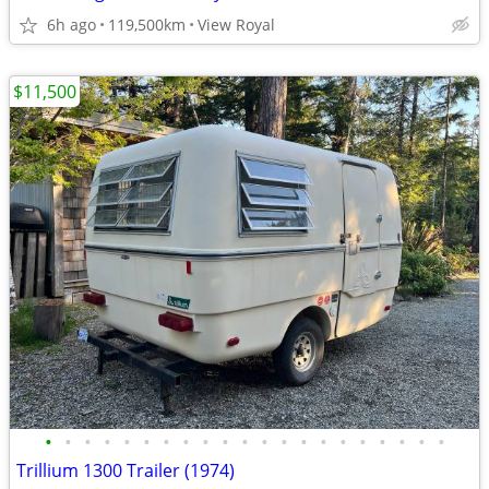
6h ago
119,500km
View Royal
$11,500
•
•
•
•
•
•
•
•
•
•
•
•
•
•
•
•
•
•
•
•
•
Trillium 1300 Trailer (1974)