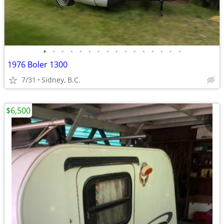
•
•
•
•
•
•
•
•
•
•
•
•
•
•
•
•
1976 Boler 1300
7/31
Sidney, B.C.
$6,500