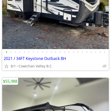
•
•
•
•
•
•
•
•
•
•
•
•
•
•
•
•
•
•
•
•
•
•
•
2021 / 34FT Keystone Outback BH
8/1
Cowichan Valley B.C.
$55,988