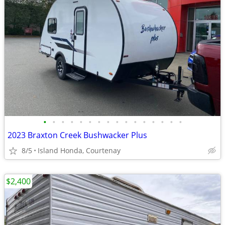
•
•
•
•
•
•
•
•
•
•
•
•
•
•
•
•
2023 Braxton Creek Bushwacker Plus
8/5
Island Honda, Courtenay
$2,400