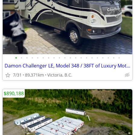
•
•
•
•
•
•
•
•
•
•
•
•
•
•
•
•
•
•
•
•
Damon Challenger LE, Model 348 / 38FT of Luxury Motor Coach
7/31
89,371km
Victoria, B.C.
$890,188