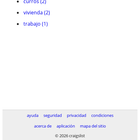
curros (2)
vivienda (2)
trabajo (1)
ayuda
seguridad
privacidad
condiciones
acerca de
aplicación
mapa del sitio
© 2026 craigslist