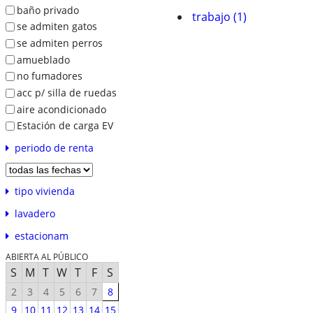
baño privado
trabajo (1)
se admiten gatos
se admiten perros
amueblado
no fumadores
acc p/ silla de ruedas
aire acondicionado
Estación de carga EV
periodo de renta
tipo vivienda
lavadero
estacionam
ABIERTA AL PÚBLICO
S
M
T
W
T
F
S
2
3
4
5
6
7
8
9
10
11
12
13
14
15