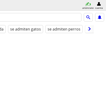
anúnciate
cuenta
da
se admiten gatos
se admiten perros
amueblad