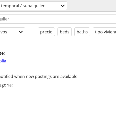
 temporal / subalquiler
evos
precio
beds
baths
tipo vivien
te:
lia
otified when new postings are available
egoría: