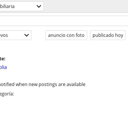
iliaria
evos
anuncio con foto
publicado hoy
te:
lia
otified when new postings are available
egoría: