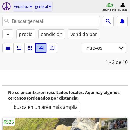
veracruz
general
anúnciate
cuenta
+
precio
condición
vendido por
nuevos
1 - 2
de 10
No se encontraron resultados locales. Aquí hay algunos
cercanos (ordenados por distancia)
busca en un área más amplia
$525