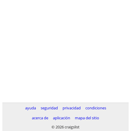
ayuda
seguridad
privacidad
condiciones
acerca de
aplicación
mapa del sitio
© 2026 craigslist