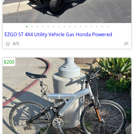
•
•
•
•
•
•
•
•
•
•
•
•
•
•
•
•
EZGO ST 4X4 Utility Vehicle Gas Honda Powered
8/5
$200