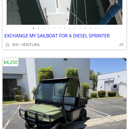
•
•
•
•
•
•
•
•
•
•
•
•
•
EXCHANGE MY SAILBOAT FOR A DIESEL SPRINTER
8/6
VENTURA
$4,250