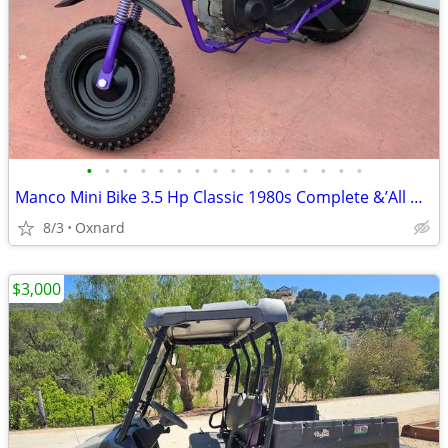
•
•
•
•
•
•
•
•
•
•
•
•
•
•
•
•
Manco Mini Bike 3.5 Hp Classic 1980s Complete &’All Original
8/3
Oxnard
$3,000