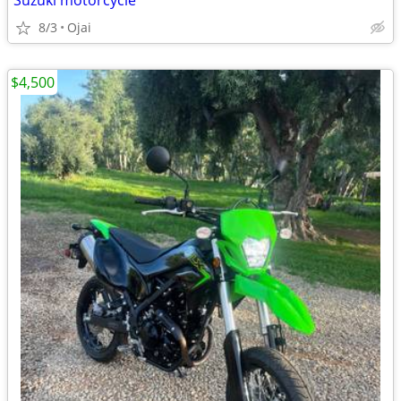
Suzuki motorcycle
8/3
Ojai
$4,500