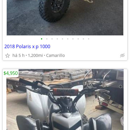
•
•
•
•
•
•
•
•
•
•
2018 Polaris x p 1000
há 5 h
1,200mi
Camarillo
$4,950