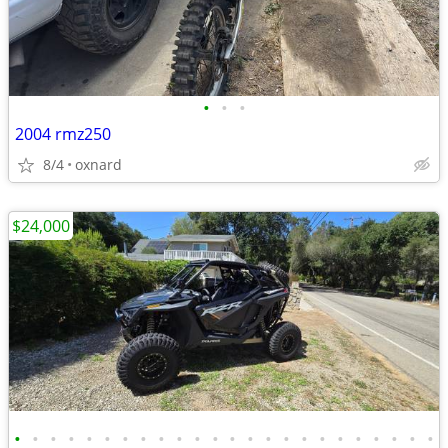
•
•
•
2004 rmz250
8/4
oxnard
$24,000
•
•
•
•
•
•
•
•
•
•
•
•
•
•
•
•
•
•
•
•
•
•
•
•