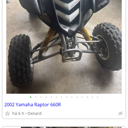
•
•
•
•
•
•
•
•
•
•
•
•
•
•
2002 Yamaha Raptor 660R
há 6 h
Oxnard