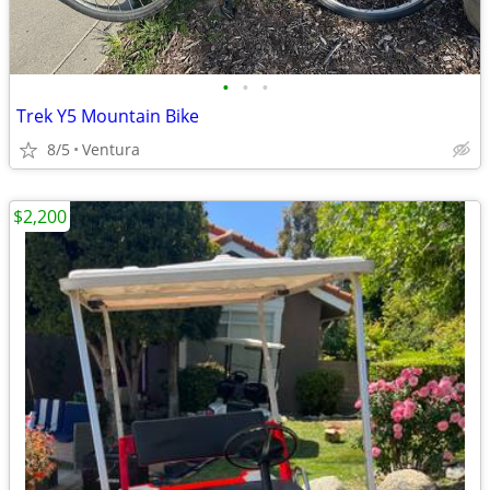
•
•
•
Trek Y5 Mountain Bike
8/5
Ventura
$2,200