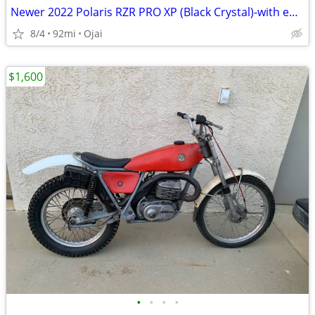
Newer 2022 Polaris RZR PRO XP (Black Crystal)-with enclosed trailer
8/4
92mi
Ojai
$1,600
•
•
•
•