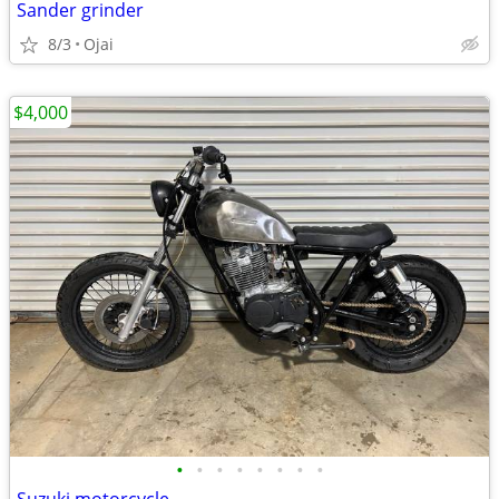
Sander grinder
8/3
Ojai
$4,000
•
•
•
•
•
•
•
•