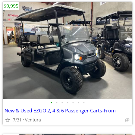
$9,995
•
•
•
•
•
•
•
New & Used EZGO 2, 4 & 6 Passenger Carts-From
7/31
Ventura