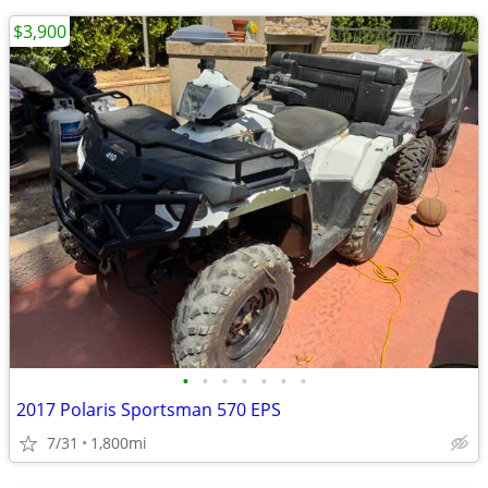
$3,900
•
•
•
•
•
•
•
2017 Polaris Sportsman 570 EPS
7/31
1,800mi