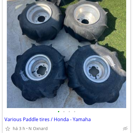
•
•
•
•
Various Paddle tires / Honda - Yamaha
há 3 h
N Oxnard