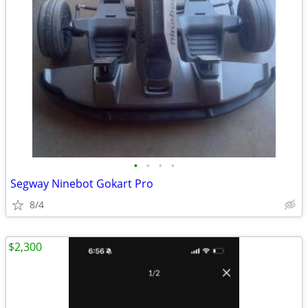
•
•
•
•
Segway Ninebot Gokart Pro
8/4
$2,300