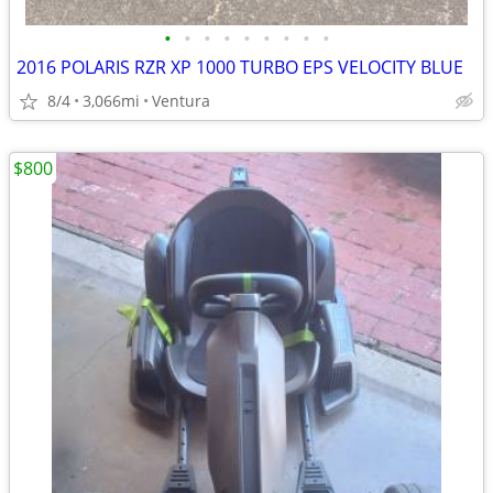
•
•
•
•
•
•
•
•
•
2016 POLARIS RZR XP 1000 TURBO EPS VELOCITY BLUE
8/4
3,066mi
Ventura
$800