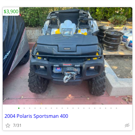
$3,900
•
•
•
•
•
•
•
•
•
•
•
•
•
•
•
•
•
•
•
2004 Polaris Sportsman 400
7/31