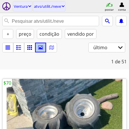
Ventura
atvs/utilit./neve
postar
conta
+
preço
condição
vendido por
último
1
de 51
$70