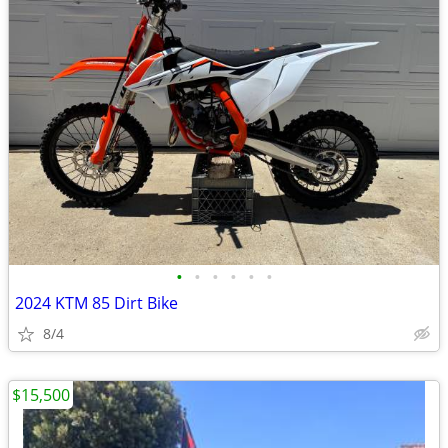
•
•
•
•
•
•
2024 KTM 85 Dirt Bike
8/4
$15,500