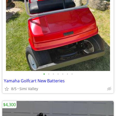
•
•
•
•
•
•
•
Yamaha Golfcart New Batteries
8/5
Simi Valley
$4,300