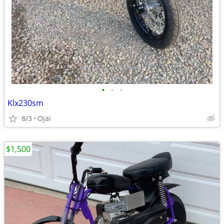
•
•
•
Klx230sm
8/3
Ojai
$1,500