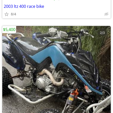
2003 ltz 400 race bike
8/4
$5,400