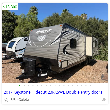
$13,300
•
•
•
•
•
•
•
•
•
•
•
•
•
•
•
•
•
2017 Keystone Hideout 23RKSWE Double entry doors slide out
8/8
Goleta