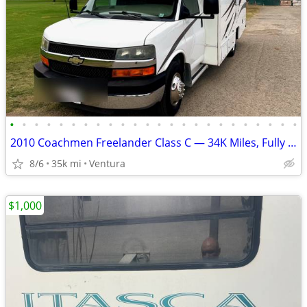
•
•
•
•
•
•
•
•
•
•
•
•
•
•
•
•
•
•
•
•
•
•
•
•
2010 Coachmen Freelander Class C — 34K Miles, Fully Serviced, Custom U
8/6
35k mi
Ventura
$1,000