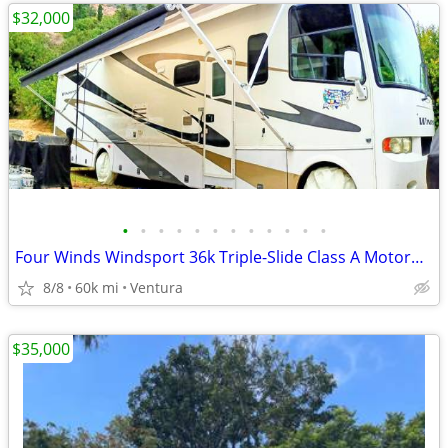
$32,000
•
•
•
•
•
•
•
•
•
•
•
•
Four Winds Windsport 36k Triple-Slide Class A Motorhome
8/8
60k mi
Ventura
$35,000