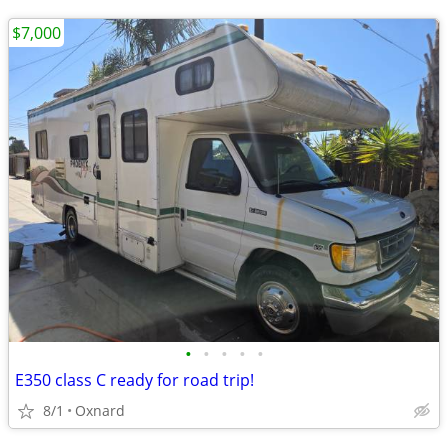
$7,000
•
•
•
•
•
E350 class C ready for road trip!
8/1
Oxnard