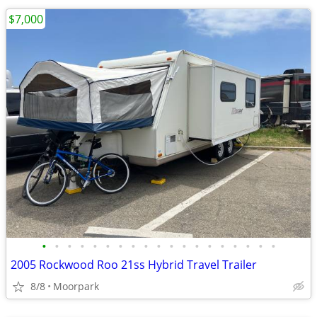
$7,000
•
•
•
•
•
•
•
•
•
•
•
•
•
•
•
•
•
•
•
2005 Rockwood Roo 21ss Hybrid Travel Trailer
8/8
Moorpark