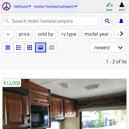
Ventura
motor homes/campers
post
acct
+
price
sold by
rv type
model year
condi
newest
1 - 2
of 56
$12,000