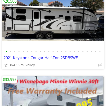
$20,500
•
•
•
•
•
•
•
•
•
•
•
•
•
•
•
•
•
•
•
•
•
•
•
2021 Keystone Cougar Half-Ton 25DBSWE
8/4
Simi Valley
$33,995