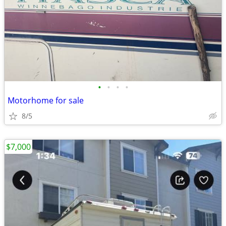
•
•
•
•
Motorhome for sale
8/5
$7,000