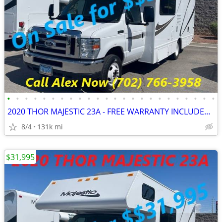
•
•
•
•
•
•
•
•
•
•
•
•
•
•
•
•
•
•
•
•
•
•
•
•
2020 THOR MAJESTIC 23A - FREE WARRANTY INCLUDED!! WE FINANCE-CALL NOW
8/4
131k mi
$31,995