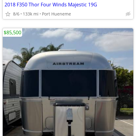
2018 F350 Thor Four Winds Majestic 19G
8/6
133k mi
Port Hueneme
$85,500