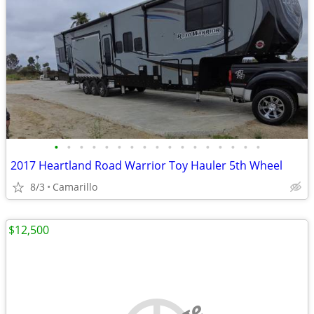
•
•
•
•
•
•
•
•
•
•
•
•
•
•
•
•
•
2017 Heartland Road Warrior Toy Hauler 5th Wheel
8/3
Camarillo
$12,500