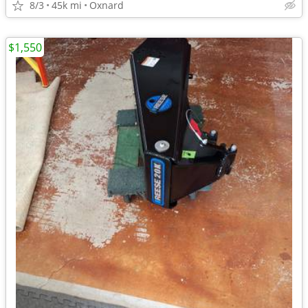
8/3
45k mi
Oxnard
$1,550