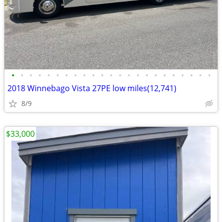
•
•
•
•
•
•
•
•
•
•
•
•
•
•
•
•
•
•
•
•
•
•
•
2018 Winnebago Vista 27PE low miles(12,741)
8/9
$33,000