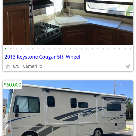
•
•
•
•
•
•
•
•
•
•
•
•
•
•
•
•
•
•
•
•
•
•
•
•
2013 Keystone Cougar 5th Wheel
8/9
Camarillo
$60,000