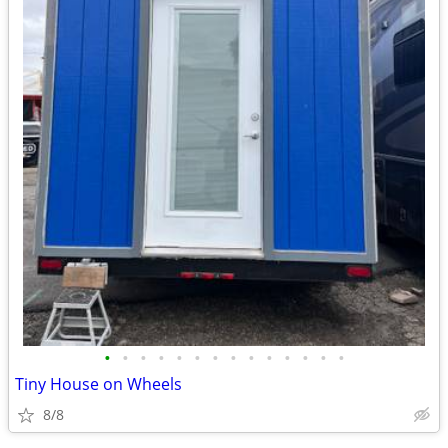
•
•
•
•
•
•
•
•
•
•
•
•
•
•
Tiny House on Wheels
8/8