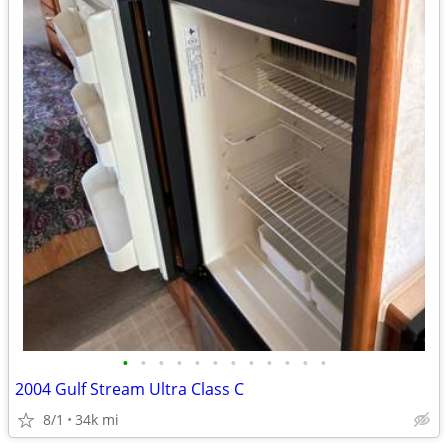
•
•
•
•
•
•
•
•
•
•
•
•
2004 Gulf Stream Ultra Class C
8/1
34k mi