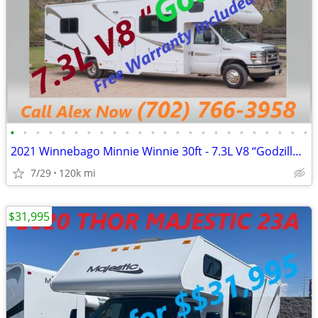
•
•
•
•
•
•
•
•
•
•
•
•
•
•
•
•
•
•
•
•
•
•
•
•
2021 Winnebago Minnie Winnie 30ft - 7.3L V8 “Godzilla Engine"
7/29
120k mi
$31,995