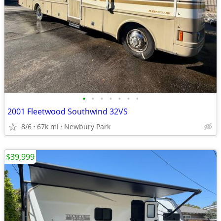
•
•
•
•
•
•
•
2001 Fleetwood Southwind 32VS
8/6
67k mi
Newbury Park
$39,999