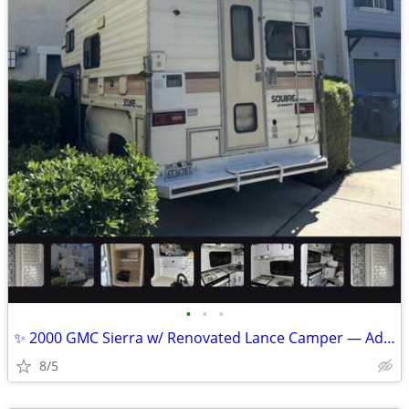
•
•
•
✨ 2000 GMC Sierra w/ Renovated Lance Camper — Adventure Ready ✨
8/5