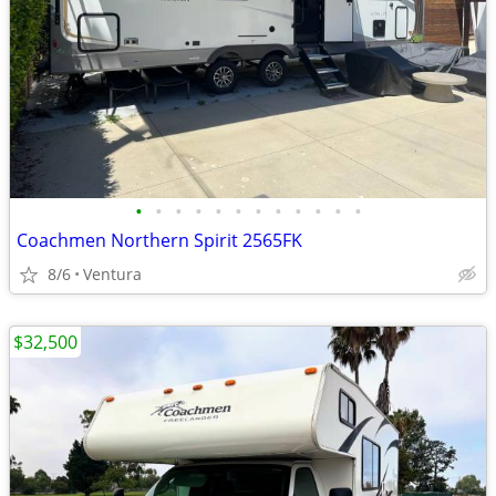
•
•
•
•
•
•
•
•
•
•
•
•
Coachmen Northern Spirit 2565FK
8/6
Ventura
$32,500