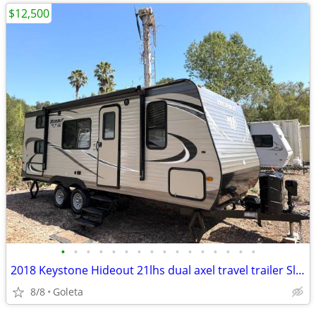
$12,500
•
•
•
•
•
•
•
•
•
•
•
•
•
•
•
•
2018 Keystone Hideout 21lhs dual axel travel trailer Sleeps 8!
8/8
Goleta