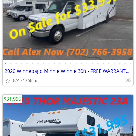
•
•
•
•
•
•
•
•
•
•
•
•
•
•
•
•
•
•
•
•
•
•
•
•
2020 Winnebago Minnie Winnie 30ft - FREE WARRANTY INCLUDED - CALL NOW
8/4
125k mi
$31,995