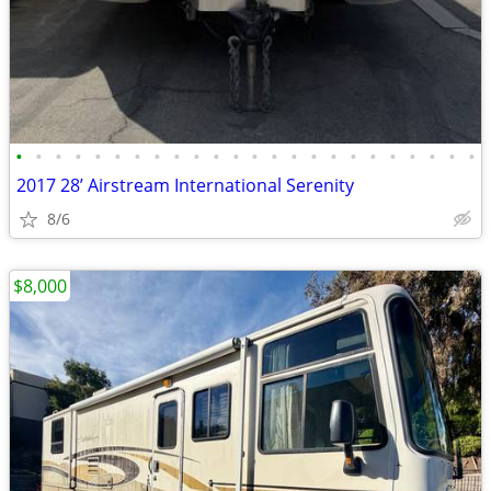
•
•
•
•
•
•
•
•
•
•
•
•
•
•
•
•
•
•
•
•
•
•
•
•
2017 28’ Airstream International Serenity
8/6
$8,000