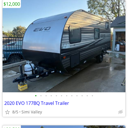
$12,000
•
•
•
•
•
•
•
•
•
•
•
•
2020 EVO 177BQ Travel Trailer
8/5
Simi Valley