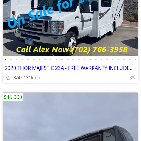
•
•
•
•
•
•
•
•
•
•
•
•
•
•
•
•
•
•
•
•
•
•
•
•
2020 THOR MAJESTIC 23A - FREE WARRANTY INCLUDED!! WE FINANCE-CALL NOW
8/4
131k mi
$45,000