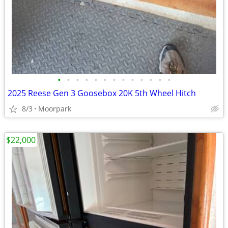
•
•
•
•
•
•
•
•
•
•
•
•
•
2025 Reese Gen 3 Goosebox 20K 5th Wheel Hitch
8/3
Moorpark
$22,000