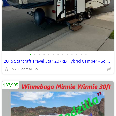
•
•
•
•
•
•
•
•
•
•
•
•
•
2015 Starcraft Travel Star 207RB Hybrid Camper - Solar - Sleeps 6
7/29
camarillo
$37,995