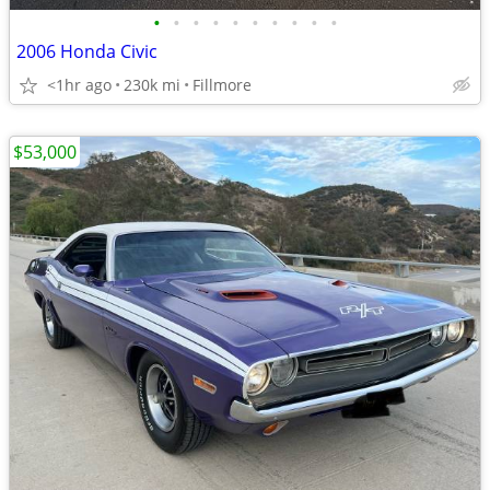
•
•
•
•
•
•
•
•
•
•
2006 Honda Civic
<1hr ago
230k mi
Fillmore
$53,000