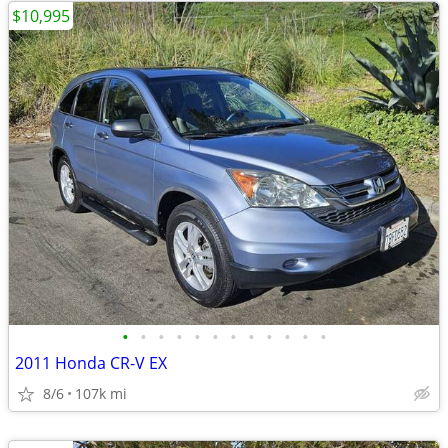
$10,995
•
•
•
•
•
•
•
•
•
•
•
•
2011 Honda CR-V EX
8/6
107k mi