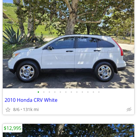
•
•
•
•
•
•
•
•
•
•
•
•
2010 Honda CRV White
8/6
131k mi
$12,995