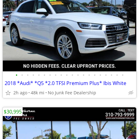
•
•
•
•
•
•
•
•
•
•
•
•
•
•
•
•
•
•
•
•
2018 *Audi* *Q5 *2.0 TFSI Premium Plus* Ibis White
2h ago
48k mi
No Junk Fee Dealership
$30,995