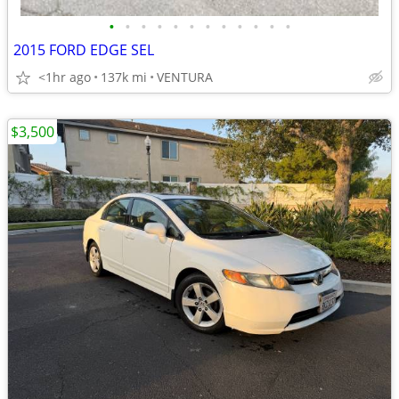
•
•
•
•
•
•
•
•
•
•
•
•
2015 FORD EDGE SEL
<1hr ago
137k mi
VENTURA
$3,500