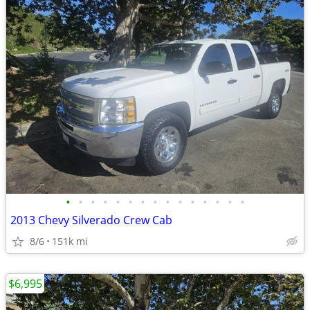
•
•
•
•
•
•
•
•
•
•
•
•
•
•
•
2013 Chevy Silverado Crew Cab
8/6
151k mi
$6,995