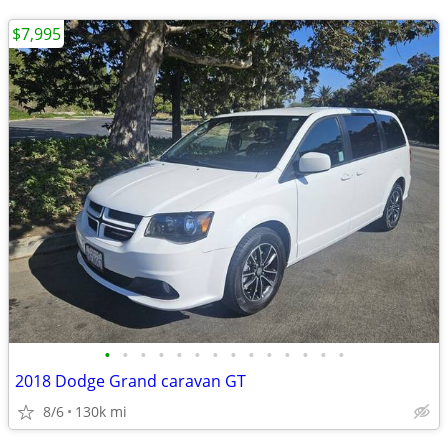
$7,995
•
•
•
•
•
•
•
•
•
•
•
•
•
•
2018 Dodge Grand caravan GT
8/6
130k mi