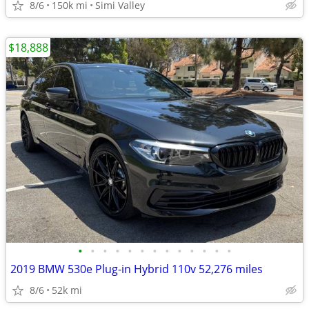
8/6
150k mi
Simi Valley
$18,888
•
•
•
•
•
•
•
•
•
•
•
•
•
2019 BMW 530e Plug-in Hybrid 110v 52,276 miles
8/6
52k mi