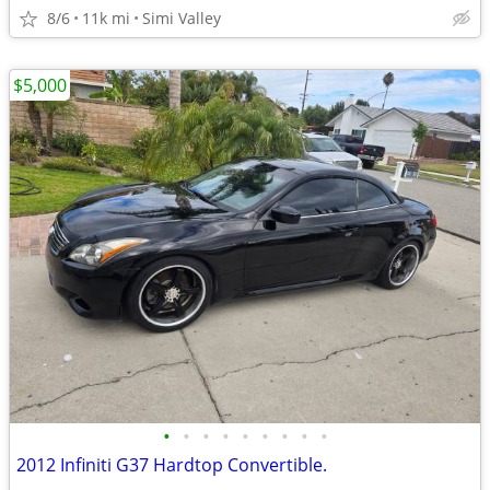
8/6
11k mi
Simi Valley
$5,000
•
•
•
•
•
•
•
•
•
2012 Infiniti G37 Hardtop Convertible.