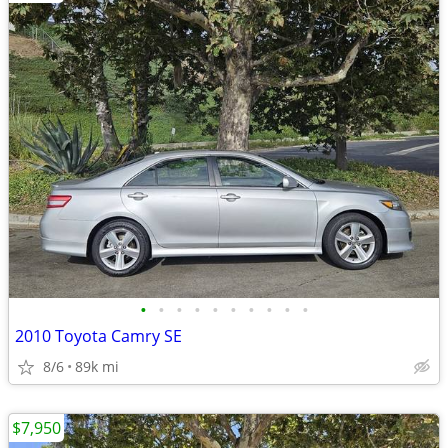
•
•
•
•
•
•
•
•
•
•
2010 Toyota Camry SE
8/6
89k mi
$7,950