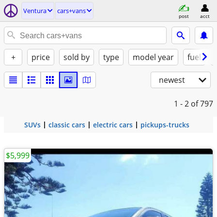
Ventura
cars+vans
post
acct
+
price
sold by
type
model year
fuel
newest
1 - 2
of 797
SUVs
classic cars
electric cars
pickups-trucks
$5,999