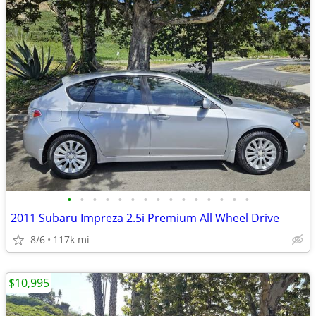
•
•
•
•
•
•
•
•
•
•
•
•
•
•
•
2011 Subaru Impreza 2.5i Premium All Wheel Drive
8/6
117k mi
$10,995