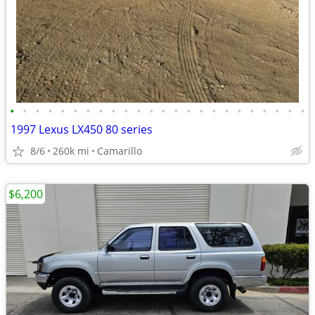
•
•
•
•
•
•
•
•
•
•
•
•
•
•
•
•
•
•
•
•
•
•
•
•
1997 Lexus LX450 80 series
8/6
260k mi
Camarillo
$6,200