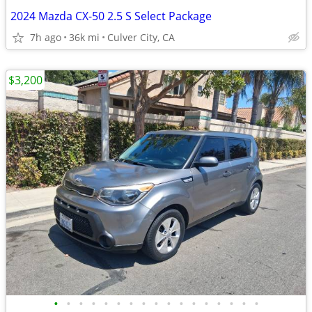
2024 Mazda CX-50 2.5 S Select Package
7h ago
36k mi
Culver City, CA
$3,200
•
•
•
•
•
•
•
•
•
•
•
•
•
•
•
•
•