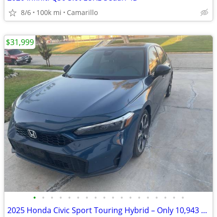
8/6
100k mi
Camarillo
$31,999
•
•
•
•
•
•
•
•
•
•
•
•
•
•
•
•
•
•
2025 Honda Civic Sport Touring Hybrid – Only 10,943 Miles