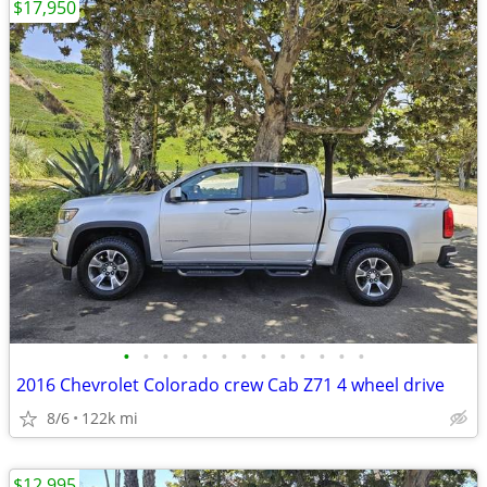
$17,950
•
•
•
•
•
•
•
•
•
•
•
•
•
2016 Chevrolet Colorado crew Cab Z71 4 wheel drive
8/6
122k mi
$12,995