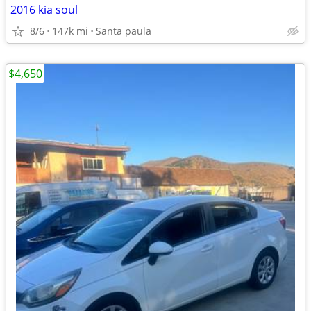
2016 kia soul
8/6
147k mi
Santa paula
$4,650