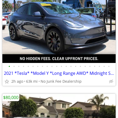
•
•
•
•
•
•
•
•
•
•
•
•
•
•
•
•
•
•
•
•
•
•
2021 *Tesla* *Model Y *Long Range AWD* Midnight Silver
2h ago
63k mi
No Junk Fee Dealership
$80,000