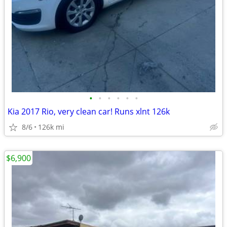
•
•
•
•
•
•
Kia 2017 Rio, very clean car! Runs xlnt 126k
8/6
126k mi
$6,900