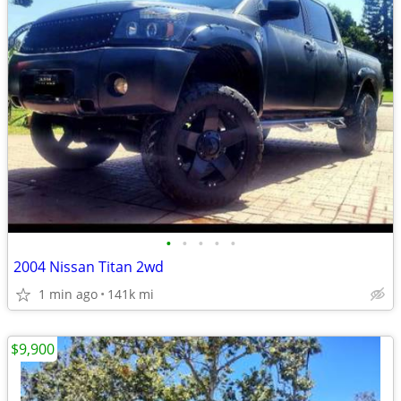
•
•
•
•
•
2004 Nissan Titan 2wd
1 min ago
141k mi
$9,900