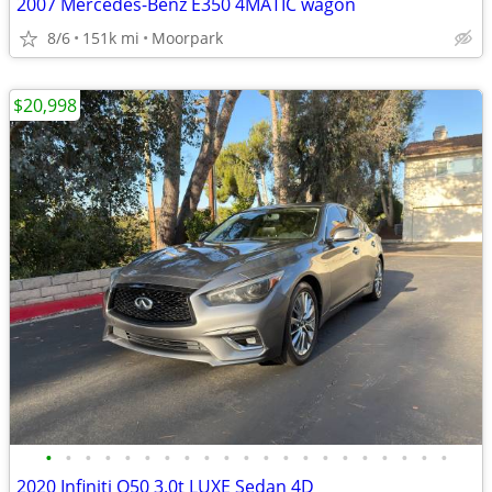
2007 Mercedes-Benz E350 4MATIC wagon
8/6
151k mi
Moorpark
$20,998
•
•
•
•
•
•
•
•
•
•
•
•
•
•
•
•
•
•
•
•
•
2020 Infiniti Q50 3.0t LUXE Sedan 4D