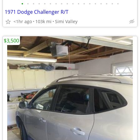
•
•
•
•
•
•
•
•
•
•
•
•
•
•
•
•
•
•
1971 Dodge Challenger R/T
<1hr ago
103k mi
Simi Valley
$3,500