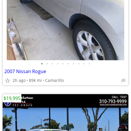
•
•
•
•
•
•
•
•
•
•
2007 Nissan Rogue
2h ago
89k mi
Camarillo
$19,995