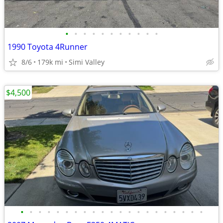
•
•
•
•
•
•
•
•
•
•
•
1990 Toyota 4Runner
8/6
179k mi
Simi Valley
$4,500
•
•
•
•
•
•
•
•
•
•
•
•
•
•
•
•
•
•
•
•
•