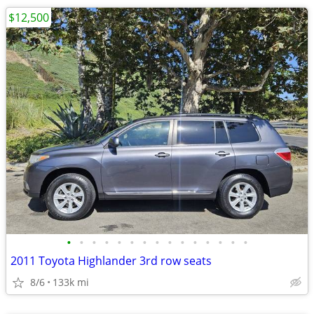
$12,500
•
•
•
•
•
•
•
•
•
•
•
•
•
•
•
2011 Toyota Highlander 3rd row seats
8/6
133k mi