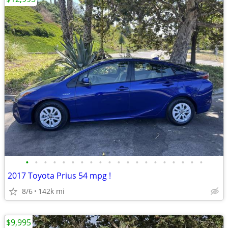
•
•
•
•
•
•
•
•
•
•
•
•
•
•
•
•
•
•
•
•
2017 Toyota Prius 54 mpg !
8/6
142k mi
$9,995