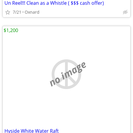
Un Reel!!! Clean as a Whistle ( $$$ cash offer)
7/21
Oxnard
$1,200
no image
Hyside White Water Raft