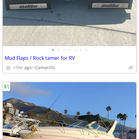
•
•
•
•
•
•
•
Mud Flaps / Rock tamer for RV
<1hr ago
Camarillo
$1