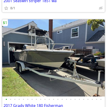
2001 Seaswirl striper 1851 wa
8/1
$1
•
•
•
•
•
•
•
•
•
•
•
•
•
•
•
•
•
•
•
•
•
•
•
2017 Grady White 180 Fisherman