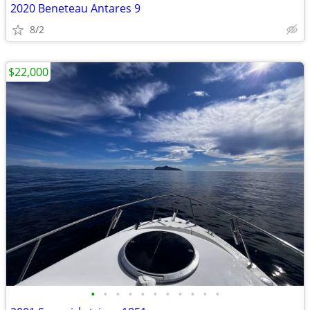
2020 Beneteau Antares 9
8/2
$22,000
•
•
•
•
•
•
•
•
•
•
•