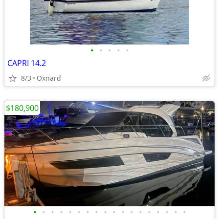
•
•
•
•
•
CAPRI 14.2
8/3
Oxnard
$180,900
•
•
•
•
•
•
•
•
•
•
•
•
•
•
•
•
•
•