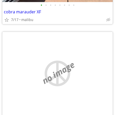
•
•
•
•
•
•
•
•
cobra marauder XF
7/17
malibu
no image