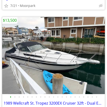
7/21
Moorpark
$13,500
•
•
•
•
•
•
•
•
•
•
•
•
•
•
•
•
•
•
•
•
•
1989 Wellcraft St. Tropez 3200EX Cruiser 32ft - Dual Engine - Low Hour