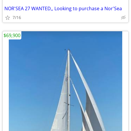
NOR'SEA 27 WANTED,, Looking to purchase a Nor'Sea
7/16
$69,900