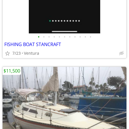
•
•
•
•
•
•
•
•
•
•
•
FISHING BOAT STANCRAFT
7/23
Ventura
$11,500