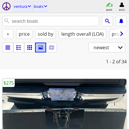
ventura
boats
post
acct
+
price
sold by
length overall (LOA)
propuls
newest
1 - 2
of 34
$275