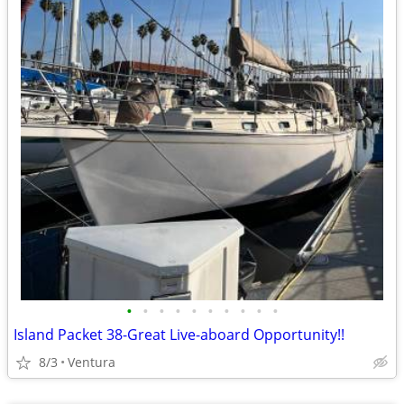
•
•
•
•
•
•
•
•
•
•
Island Packet 38-Great Live-aboard Opportunity!!
8/3
Ventura