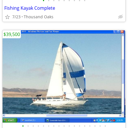
•
•
•
•
•
•
•
•
•
Fishing Kayak Complete
7/23
Thousand Oaks
$39,500
•
•
•
•
•
•
•
•
•
•
•
•
•
•
•
•
•