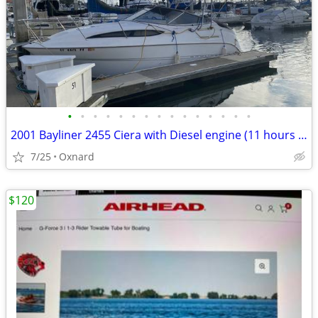
•
•
•
•
•
•
•
•
•
•
•
•
•
•
•
2001 Bayliner 2455 Ciera with Diesel engine (11 hours only)
7/25
Oxnard
$120