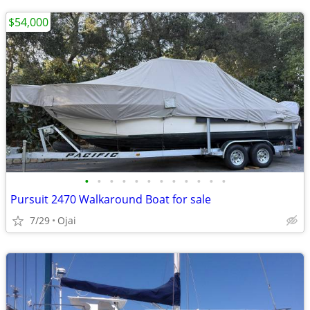
$54,000
•
•
•
•
•
•
•
•
•
•
•
•
Pursuit 2470 Walkaround Boat for sale
7/29
Ojai