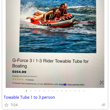
•
•
•
•
•
•
•
•
•
•
•
•
•
•
Towable Tube 1 to 3 person
7/24