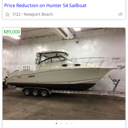
Price Reduction on Hunter 54 Sailboat
7/22
Newport Beach
$89,000
•
•
•
•