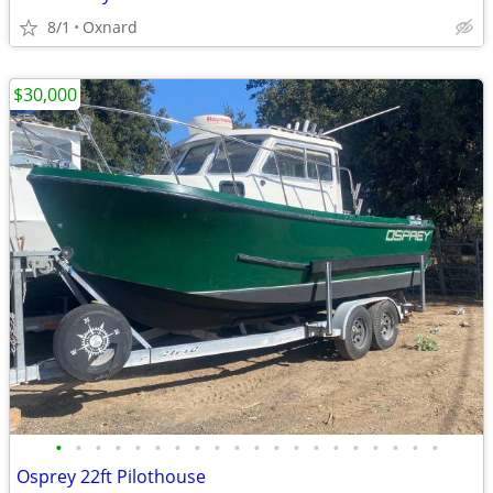
8/1
Oxnard
$30,000
•
•
•
•
•
•
•
•
•
•
•
•
•
•
•
•
•
•
•
•
Osprey 22ft Pilothouse