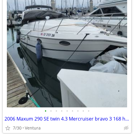
•
•
•
•
•
•
•
•
•
2006 Maxum 290 SE twin 4.3 Mercruiser bravo 3 168 hours on both
7/30
Ventura