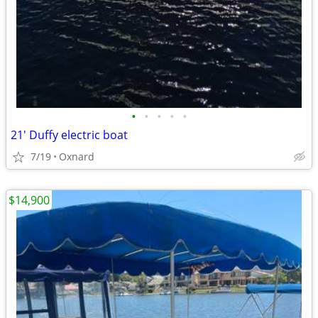
•
•
•
•
•
21' Duffy electric boat
7/19
Oxnard
$14,900