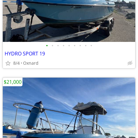
•
•
•
•
•
•
•
•
•
HYDRO SPORT 19
8/4
Oxnard
$21,000