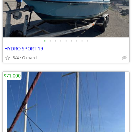
•
•
•
•
•
•
•
•
•
HYDRO SPORT 19
8/4
Oxnard
$71,000