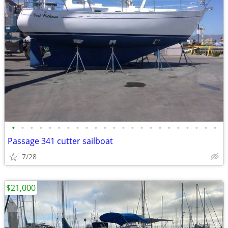
•
•
•
•
•
•
•
•
•
•
•
•
•
•
•
•
•
•
•
•
•
•
•
Passage 341 cutter sailboat
7/28
$21,000