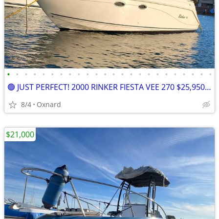
•
•
•
•
•
•
•
•
•
•
•
•
•
•
•
•
•
•
•
•
•
•
•
•
🟢 JUST PERFECT! 2000 RINKER FIESTA VEE 270 $25,950 🟢
8/4
Oxnard
$21,000