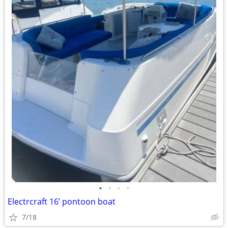
•
•
•
•
Electrcraft 16’ pontoon boat
7/18