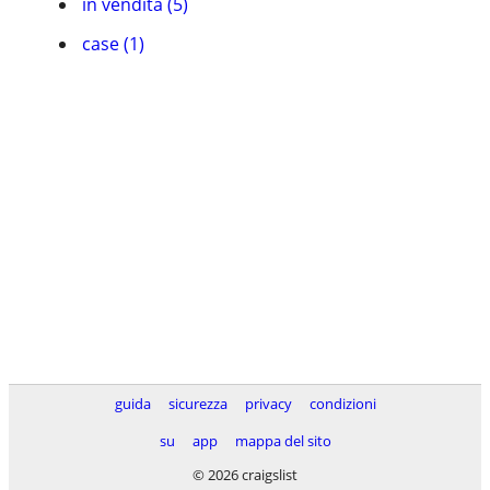
in vendita (5)
case (1)
guida
sicurezza
privacy
condizioni
su
app
mappa del sito
© 2026 craigslist