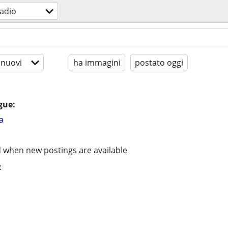
radio
 nuovi
ha immagini
postato oggi
gue:
a
d when new postings are available
: