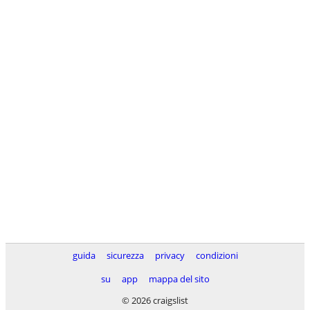
guida
sicurezza
privacy
condizioni
su
app
mappa del sito
© 2026 craigslist