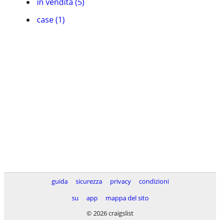
in vendita (5)
case (1)
guida
sicurezza
privacy
condizioni
su
app
mappa del sito
© 2026 craigslist