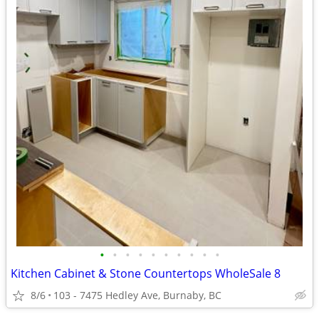
•
•
•
•
•
•
•
•
•
•
Kitchen Cabinet & Stone Countertops WholeSale 8
8/6
103 - 7475 Hedley Ave, Burnaby, BC