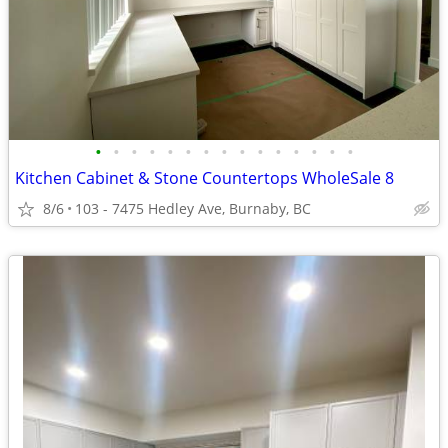
•
•
•
•
•
•
•
•
•
•
•
•
•
•
•
Kitchen Cabinet & Stone Countertops WholeSale 8
8/6
103 - 7475 Hedley Ave, Burnaby, BC