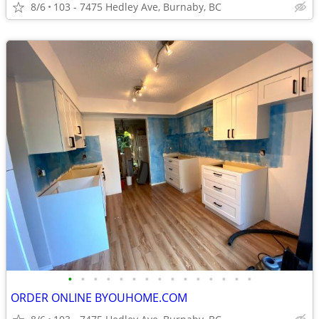
8/6
103 - 7475 Hedley Ave, Burnaby, BC
•
•
•
•
•
•
•
•
•
•
•
•
•
•
•
ORDER ONLINE BYOUHOME.COM