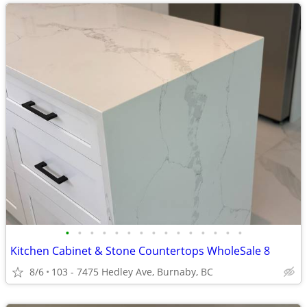
•
•
•
•
•
•
•
•
•
•
•
•
•
•
•
Kitchen Cabinet & Stone Countertops WholeSale 8
8/6
103 - 7475 Hedley Ave, Burnaby, BC