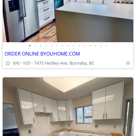
•
•
•
•
•
•
•
•
•
•
•
•
•
•
•
ORDER ONLINE BYOUHOME.COM
8/6
103 - 7475 Hedley Ave, Burnaby, BC