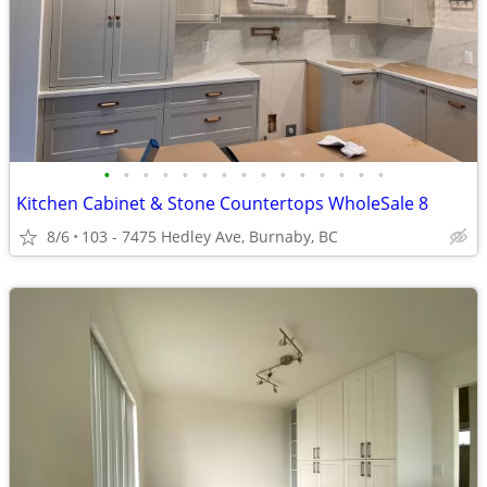
•
•
•
•
•
•
•
•
•
•
•
•
•
•
•
Kitchen Cabinet & Stone Countertops WholeSale 8
8/6
103 - 7475 Hedley Ave, Burnaby, BC