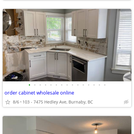
•
•
•
•
•
•
•
•
•
•
•
•
•
•
•
order cabinet wholesale online
8/6
103 - 7475 Hedley Ave, Burnaby, BC