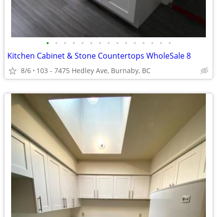
•
•
•
•
•
•
•
•
•
•
•
•
•
•
•
Kitchen Cabinet & Stone Countertops WholeSale 8
8/6
103 - 7475 Hedley Ave, Burnaby, BC