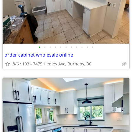
•
•
•
•
•
•
•
•
•
•
•
order cabinet wholesale online
8/6
103 - 7475 Hedley Ave, Burnaby, BC