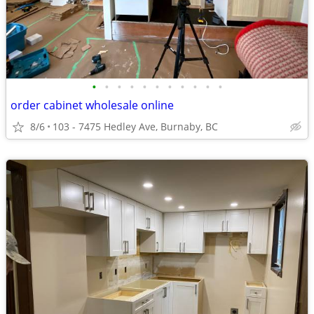
•
•
•
•
•
•
•
•
•
•
•
order cabinet wholesale online
8/6
103 - 7475 Hedley Ave, Burnaby, BC