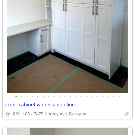
•
•
•
•
•
•
•
•
•
•
•
•
•
•
•
•
•
•
•
•
order cabinet wholesale online
8/6
103 - 7475 Hedley Ave, Burnaby