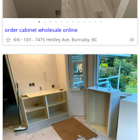
•
•
•
•
•
•
•
•
•
•
•
•
order cabinet wholesale online
8/6
103 - 7475 Hedley Ave, Burnaby, BC