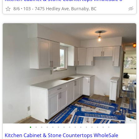
8/6
103 - 7475 Hedley Ave, Burnaby, BC
•
•
•
•
•
•
•
•
•
•
•
•
•
•
•
Kitchen Cabinet & Stone Countertops WholeSale