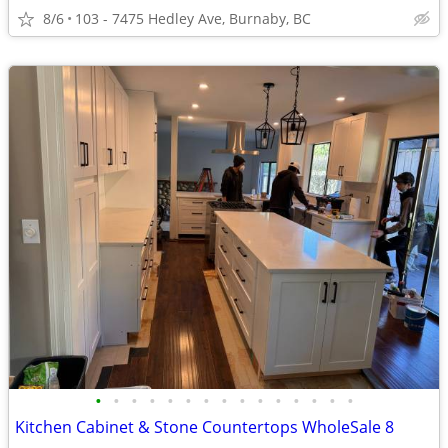
8/6
103 - 7475 Hedley Ave, Burnaby, BC
•
•
•
•
•
•
•
•
•
•
•
•
•
•
•
Kitchen Cabinet & Stone Countertops WholeSale 8