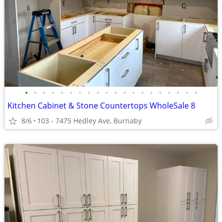
•
•
•
•
•
•
•
•
•
•
•
•
•
•
•
•
•
•
•
•
Kitchen Cabinet & Stone Countertops WholeSale 8
8/6
103 - 7475 Hedley Ave, Burnaby