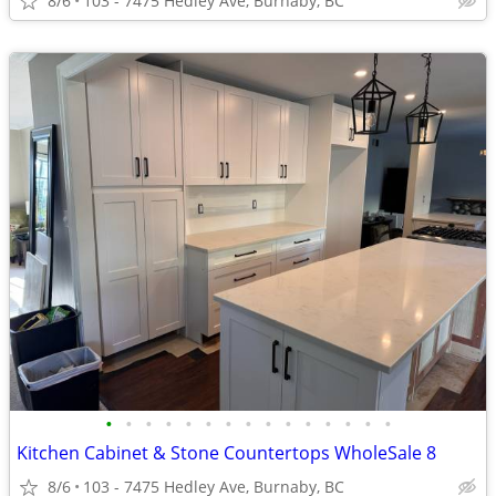
8/6
103 - 7475 Hedley Ave, Burnaby, BC
•
•
•
•
•
•
•
•
•
•
•
•
•
•
•
Kitchen Cabinet & Stone Countertops WholeSale 8
8/6
103 - 7475 Hedley Ave, Burnaby, BC