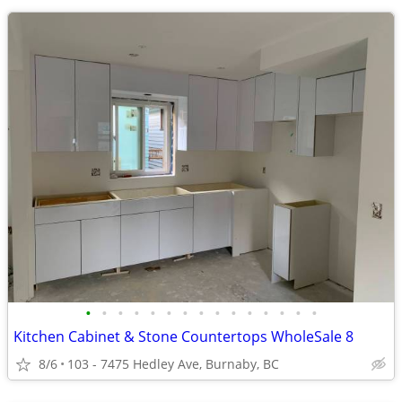
•
•
•
•
•
•
•
•
•
•
•
•
•
•
•
Kitchen Cabinet & Stone Countertops WholeSale 8
8/6
103 - 7475 Hedley Ave, Burnaby, BC