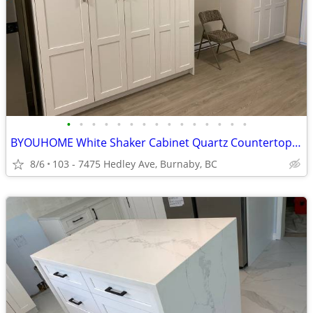
•
•
•
•
•
•
•
•
•
•
•
•
•
•
•
BYOUHOME White Shaker Cabinet Quartz Countertop 1A
8/6
103 - 7475 Hedley Ave, Burnaby, BC