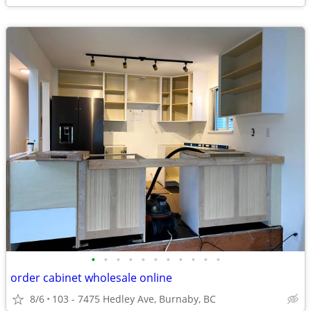
•
•
•
•
•
•
•
•
•
•
•
order cabinet wholesale online
8/6
103 - 7475 Hedley Ave, Burnaby, BC