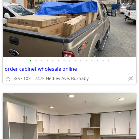
•
•
•
•
•
•
•
•
•
•
•
•
•
•
•
order cabinet wholesale online
8/6
103 - 7475 Hedley Ave, Burnaby