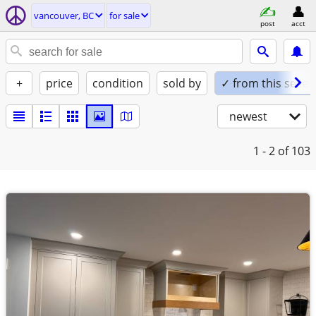
vancouver, BC
for sale
post
acct
+
price
condition
sold by
✓ from this seller
newest
1 - 2
of 103