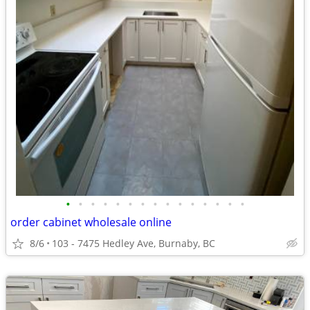
•
•
•
•
•
•
•
•
•
•
•
•
•
•
•
order cabinet wholesale online
8/6
103 - 7475 Hedley Ave, Burnaby, BC