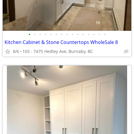
•
•
•
•
•
•
•
•
•
•
•
•
•
•
•
Kitchen Cabinet & Stone Countertops WholeSale 8
8/6
103 - 7475 Hedley Ave, Burnaby, BC