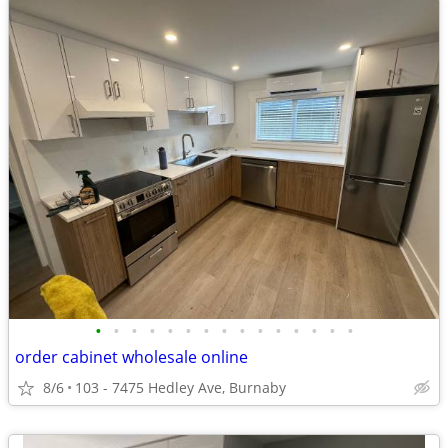
•
•
•
•
•
•
•
•
•
•
•
•
•
•
•
order cabinet wholesale online
8/6
103 - 7475 Hedley Ave, Burnaby