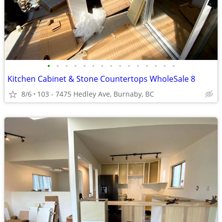
•
•
•
•
•
•
•
•
•
•
•
•
•
•
•
Kitchen Cabinet & Stone Countertops WholeSale 8
8/6
103 - 7475 Hedley Ave, Burnaby, BC