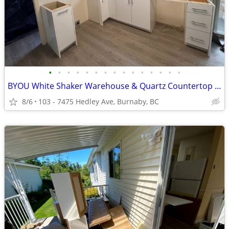
•
•
•
•
•
•
•
•
•
•
•
•
•
•
•
BYOU White Shaker Warehouse & Quartz Countertop 2B (103-7475 Hedley A
8/6
103 - 7475 Hedley Ave, Burnaby, BC