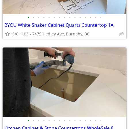
•
•
•
•
•
•
•
•
•
•
•
•
•
•
•
BYOU White Shaker Cabinet Quartz Countertop 1A
8/6
103 - 7475 Hedley Ave, Burnaby, BC
•
•
•
•
•
•
•
•
•
•
•
•
•
•
•
Kitchen Cabinet & Stone Countertops WholeSale 8