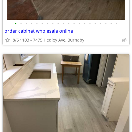
•
•
•
•
•
•
•
•
•
•
•
•
•
•
•
•
•
•
•
•
order cabinet wholesale online
8/6
103 - 7475 Hedley Ave, Burnaby