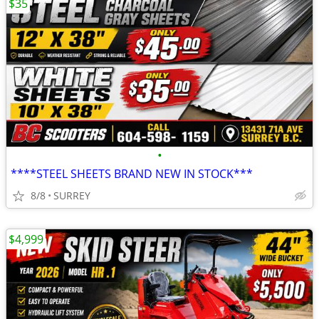
$35
•
****STEEL SHEETS BRAND NEW IN STOCK***
8/8
SURREY
$4,999