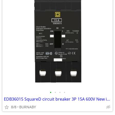
•
•
•
•
EDB36015 SquareD circuit breaker 3P 15A 600V New in box
8/8
BURNABY