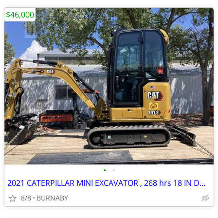
$46,000
•
•
2021 CATERPILLAR MINI EXCAVATOR , 268 hrs 18 IN DG BKT 2 WAY CONTROL
8/8
BURNABY