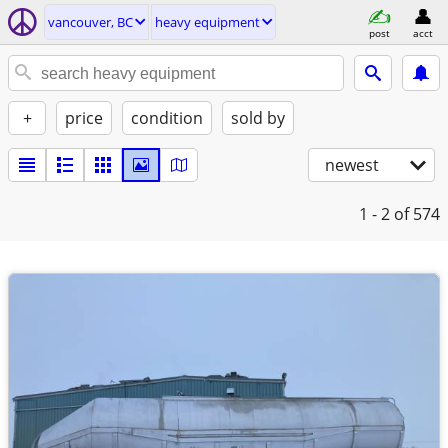
vancouver, BC
heavy equipment
post
acct
+
price
condition
sold by
newest
1 - 2
of 574