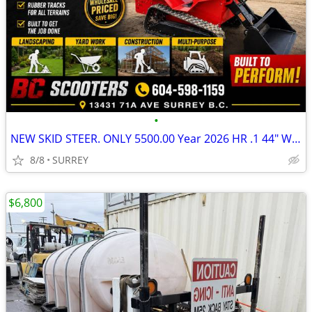
•
NEW SKID STEER. ONLY 5500.00 Year 2026 HR .1 44" Wide bucket
8/8
SURREY
$6,800