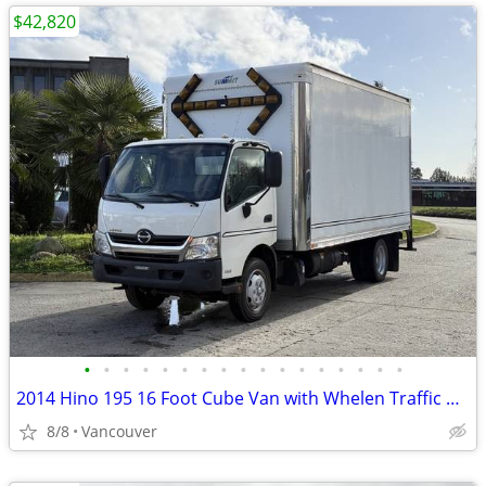
$42,820
•
•
•
•
•
•
•
•
•
•
•
•
•
•
•
•
•
2014 Hino 195 16 Foot Cube Van with Whelen Traffic Advisor
8/8
Vancouver