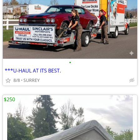
•
***U-HAUL AT ITS BEST.
8/8
SURREY
$250