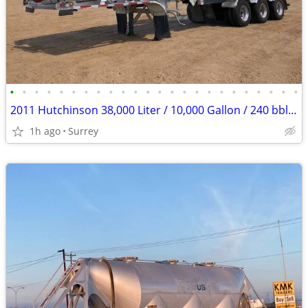
•
•
•
•
•
•
•
•
•
•
•
•
•
•
•
•
•
•
•
•
•
•
•
•
2011 Hutchinson 38,000 Liter / 10,000 Gallon / 240 bbl / Tri Axle / TC
1h ago
Surrey