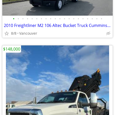
•
•
•
•
•
•
•
•
•
•
•
•
•
•
•
•
•
•
•
•
2010 Freightliner M2 106 Altec Bucket Truck Cummins Diesel With Air Br
8/8
Vancouver
$148,000