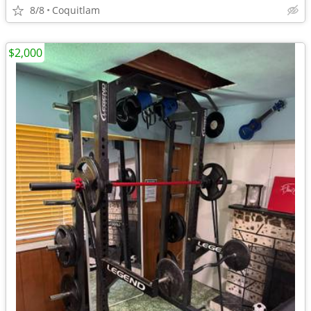
8/8
Coquitlam
$2,000