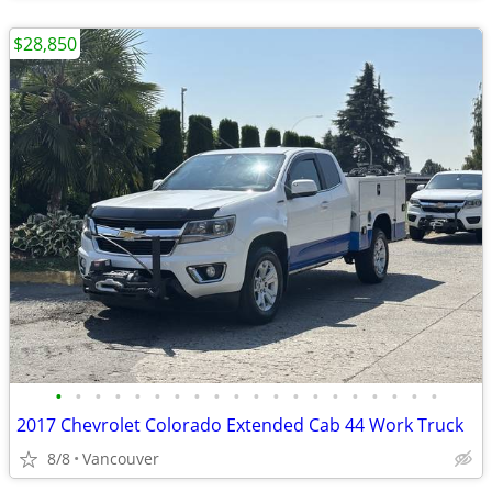
$28,850
•
•
•
•
•
•
•
•
•
•
•
•
•
•
•
•
•
•
•
•
2017 Chevrolet Colorado Extended Cab 44 Work Truck
8/8
Vancouver