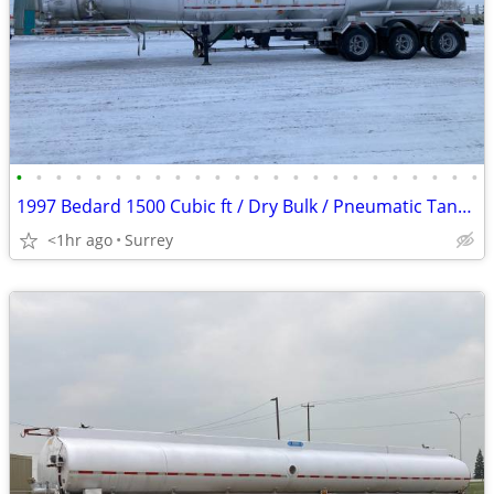
•
•
•
•
•
•
•
•
•
•
•
•
•
•
•
•
•
•
•
•
•
•
•
•
1997 Bedard 1500 Cubic ft / Dry Bulk / Pneumatic Tank Trailer
<1hr ago
Surrey