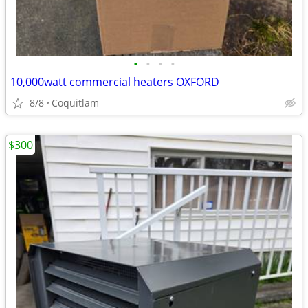
•
•
•
•
10,000watt commercial heaters OXFORD
8/8
Coquitlam
$300