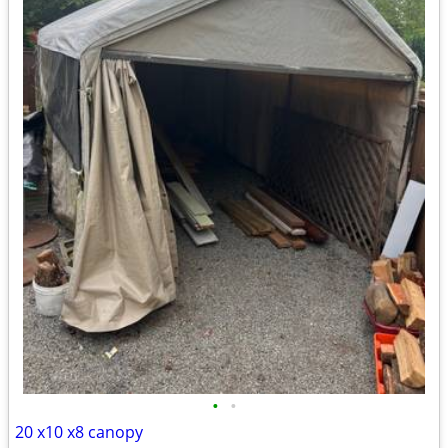
•
•
20 x10 x8 canopy