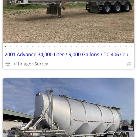
•
•
•
•
•
•
•
•
•
•
•
•
•
•
•
•
•
•
•
•
•
•
•
•
2001 Advance 34,000 Liter / 9,000 Gallons / TC 406 Crude Oil Aluminum
<1hr ago
Surrey