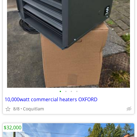
•
•
•
•
10,000watt commercial heaters OXFORD
8/8
Coquitlam
$32,000