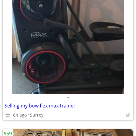
•
Selling my bow flex max trainer
8h ago
Surrey
$59