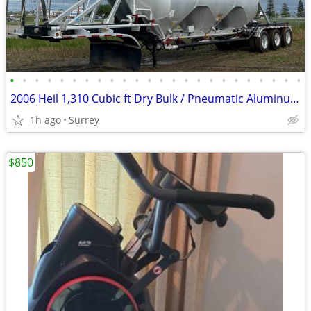
•
•
•
•
•
•
•
•
•
•
•
•
•
•
•
•
•
•
•
•
•
•
•
•
2006 Heil 1,310 Cubic ft Dry Bulk / Pneumatic Aluminum Tank Trailer
1h ago
Surrey
$850