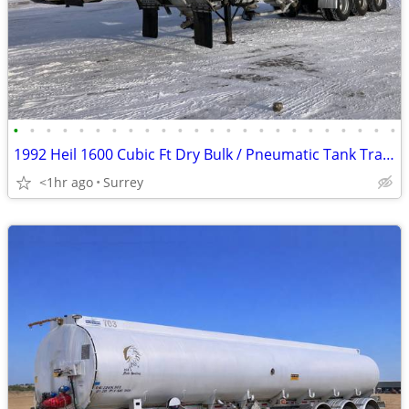
•
•
•
•
•
•
•
•
•
•
•
•
•
•
•
•
•
•
•
•
•
•
•
•
1992 Heil 1600 Cubic Ft Dry Bulk / Pneumatic Tank Trailer
<1hr ago
Surrey