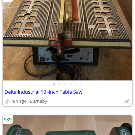
•
•
•
•
•
•
Delta Industrial 10 -inch Table Saw
8h ago
Burnaby
$89