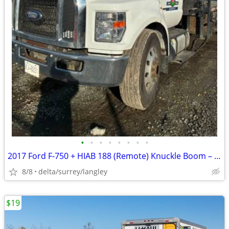
•
•
•
•
•
•
•
•
2017 Ford F-750 + HIAB 188 (Remote) Knuckle Boom – ONLY 48,000 Miles
8/8
delta/surrey/langley
$19