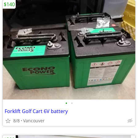
$140
•
•
Forklift Golf Cart 6V battery
8/8
Vancouver