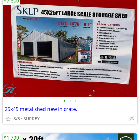
$7,800
•
•
•
25x45 metal shed new in crate.
8/8
SURREY
$1,799