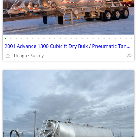
•
•
•
•
•
•
•
•
•
•
•
•
•
•
•
•
•
•
•
•
•
•
•
•
2001 Advance 1300 Cubic ft Dry Bulk / Pneumatic Tank Trailer
1h ago
Surrey