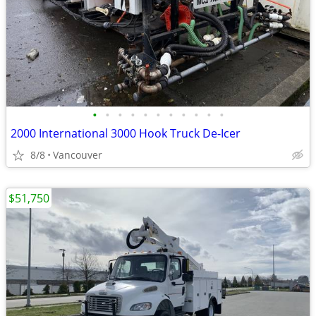
•
•
•
•
•
•
•
•
•
•
•
2000 International 3000 Hook Truck De-Icer
8/8
Vancouver
$51,750