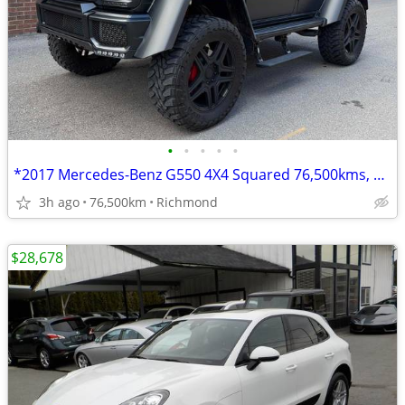
•
•
•
•
•
*2017 Mercedes-Benz G550 4X4 Squared 76,500kms, NO ACCIDENTS!*
3h ago
76,500km
Richmond
$28,678