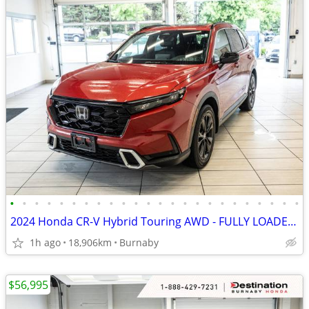
•
•
•
•
•
•
•
•
•
•
•
•
•
•
•
•
•
•
•
•
•
•
•
•
2024 Honda CR-V Hybrid Touring AWD - FULLY LOADED - ROOMY - LIKE NEW
1h ago
18,906km
Burnaby
$56,995