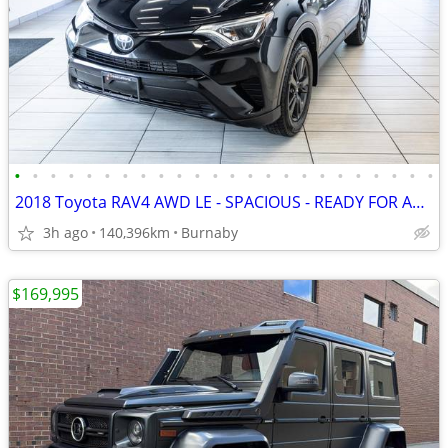
•
•
•
•
•
•
•
•
•
•
•
•
•
•
•
•
•
•
•
•
•
•
•
•
2018 Toyota RAV4 AWD LE - SPACIOUS - READY FOR ADVENTURE!
3h ago
140,396km
Burnaby
$169,995