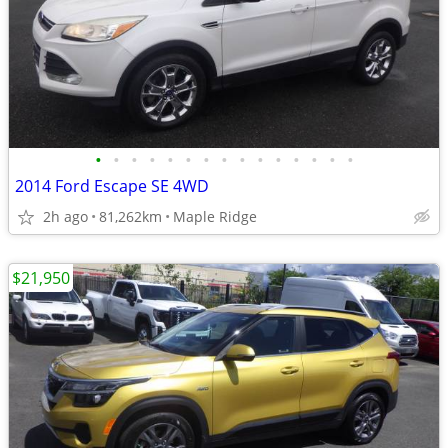
•
•
•
•
•
•
•
•
•
•
•
•
•
•
•
2014 Ford Escape SE 4WD
2h ago
81,262km
Maple Ridge
$21,950