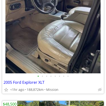
•
•
•
•
•
•
•
•
2005 Ford Explorer XLT
<1hr ago
188,872km
Mission
$48,500