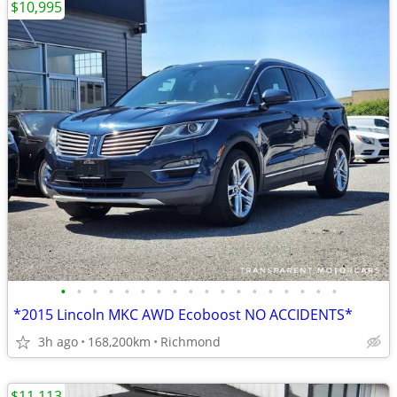
$10,995
•
•
•
•
•
•
•
•
•
•
•
•
•
•
•
•
•
•
*2015 Lincoln MKC AWD Ecoboost NO ACCIDENTS*
3h ago
168,200km
Richmond
$11,113