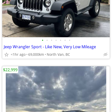
•
•
•
•
•
•
•
Jeep Wrangler Sport - Like New, Very Low Mileage
<1hr ago
69,000km
North Van, BC
$22,999