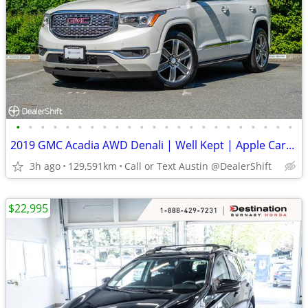
•
•
•
•
•
•
•
•
•
•
•
•
•
•
•
•
•
•
•
•
•
•
•
2019 GMC Acadia AWD Denali | Well Kept | Apple Carplay | Loaded
3h ago
129,591km
Call or Text Austin @DealerShift
$22,995