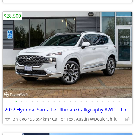
$28,500
•
•
•
•
•
•
•
•
•
•
•
•
•
•
•
•
•
•
•
•
2022 Hyundai Santa Fe Ultimate Calligraphy AWD | Locally Owned
3h ago
55,894km
Call or Text Austin @DealerShift