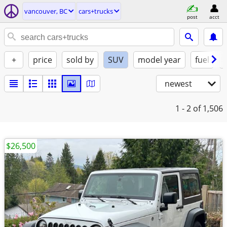
vancouver, BC
cars+trucks
post
acct
+
price
sold by
SUV
model year
fuel
newest
1 - 2
of 1,506
$26,500