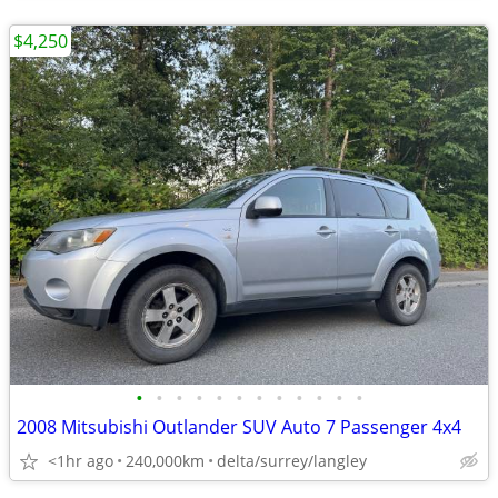
$4,250
•
•
•
•
•
•
•
•
•
•
•
•
2008 Mitsubishi Outlander SUV Auto 7 Passenger 4x4
<1hr ago
240,000km
delta/surrey/langley