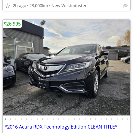
2h ago
23,000km
New Westminster
$26,995
•
•
•
•
•
•
•
•
•
•
•
•
•
•
•
•
•
•
•
•
•
•
•
•
*2016 Acura RDX Technology Edition CLEAN TITLE*