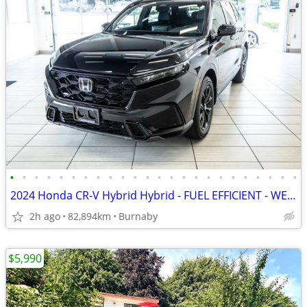
•
•
•
•
•
•
•
•
•
•
•
•
•
•
•
•
•
•
•
•
•
•
•
•
2024 Honda CR-V Hybrid Hybrid - FUEL EFFICIENT - WELL EQUIPPED!
2h ago
82,894km
Burnaby
$5,990