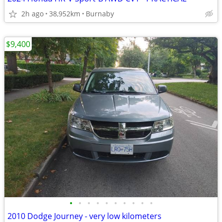
2h ago
38,952km
Burnaby
$9,400
•
•
•
•
•
•
•
•
•
•
2010 Dodge Journey - very low kilometers