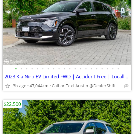
•
•
•
•
•
•
•
•
•
•
•
•
•
•
•
•
•
•
•
•
2023 Kia Niro EV Limited FWD | Accident Free | Locally Owned
3h ago
47,044km
Call or Text Austin @DealerShift
$22,500