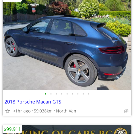
•
•
•
•
•
•
•
•
•
2018 Porsche Macan GTS
<1hr ago
59,038km
North Van
$99,911