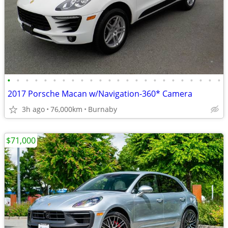
•
•
•
•
•
•
•
•
•
•
•
•
•
•
•
•
•
•
•
•
•
•
•
•
2017 Porsche Macan w/Navigation-360* Camera
3h ago
76,000km
Burnaby
$71,000