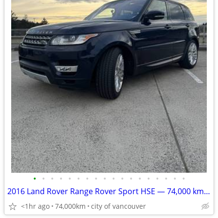
•
•
•
•
•
•
•
•
•
•
•
•
•
•
•
•
•
•
2016 Land Rover Range Rover Sport HSE — 74,000 km — Clean Title
<1hr ago
74,000km
city of vancouver