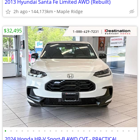
2013 Hyundai Santa Fe Limited AWD (Rebuilt)
2h ago
144,173km
Maple Ridge
$32,495
•
•
•
•
•
•
•
•
•
•
•
•
•
•
•
•
•
•
•
•
•
•
•
•
2024 Honda HR-V Sport-B AWD CVT - PRACTICAL