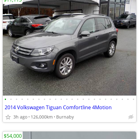
•
•
•
•
•
•
•
•
•
•
•
•
•
•
•
•
•
•
•
•
•
•
•
•
2014 Volkswagen Tiguan Comfortline 4Motion
3h ago
126,000km
Burnaby
$54,000