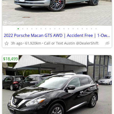
•
•
•
•
•
•
•
•
•
•
•
•
•
•
•
•
•
•
2022 Porsche Macan GTS AWD | Accident Free | 1-Owner | Premium Pack
3h ago
61,920km
Call or Text Austin @DealerShift
$18,499