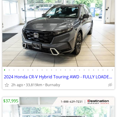
•
•
•
•
•
•
•
•
•
•
•
•
•
•
•
•
•
•
•
•
•
•
•
•
2024 Honda CR-V Hybrid Touring AWD - FULLY LOADED - TECH LOADED
2h ago
33,819km
Burnaby
$37,995