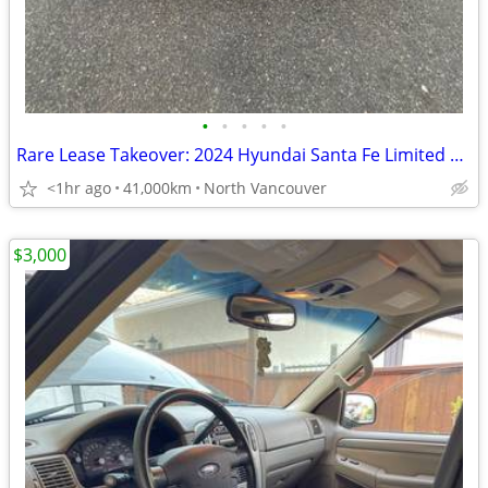
•
•
•
•
•
Rare Lease Takeover: 2024 Hyundai Santa Fe Limited 7-seater - $0 down
<1hr ago
41,000km
North Vancouver
$3,000