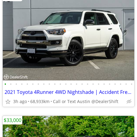
•
•
•
•
•
•
•
•
•
•
•
•
•
•
•
•
•
•
•
•
•
•
•
•
2021 Toyota 4Runner 4WD Nightshade | Accident Free | Locally Owned
3h ago
68,933km
Call or Text Austin @DealerShift
$33,000