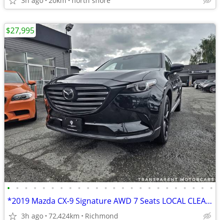
3h ago
20km
north shore
$27,995
•
•
•
•
•
•
•
•
•
•
•
•
•
•
•
•
•
•
•
•
•
•
•
•
*2019 Mazda CX‑9 Signature AWD 7 Seats LOCAL CLEAN TITLE*
3h ago
72,424km
Richmond