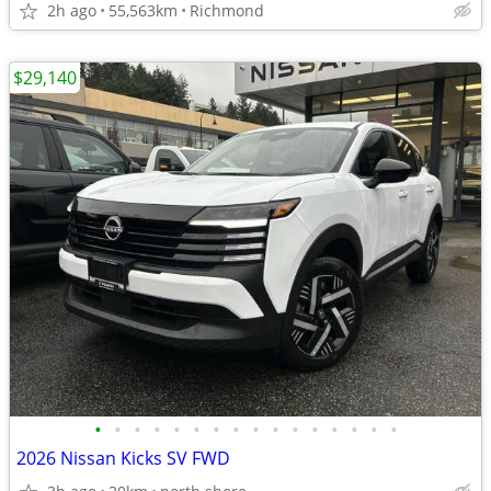
2h ago
55,563km
Richmond
$29,140
•
•
•
•
•
•
•
•
•
•
•
•
•
•
•
•
2026 Nissan Kicks SV FWD