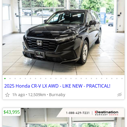
•
•
•
•
•
•
•
•
•
•
•
•
•
•
•
•
•
•
•
•
•
•
•
•
2025 Honda CR-V LX AWD - LIKE NEW - PRACTICAL!
1h ago
12,509km
Burnaby
$43,995