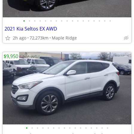
•
•
•
•
•
•
•
•
•
•
•
•
•
•
•
•
•
2021 Kia Seltos EX AWD
2h ago
72,273km
Maple Ridge
$9,950
•
•
•
•
•
•
•
•
•
•
•
•
•
•
•
•