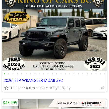
•
•
•
•
•
•
•
•
•
•
•
•
•
•
•
•
•
•
•
•
•
•
•
•
2026 JEEP WRANGLER MOAB 392
1h ago
580km
delta/surrey/langley
$43,995