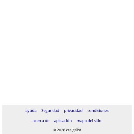
ayuda
Seguridad
privacidad
condiciones
acerca de
aplicación
mapa del sitio
© 2026 craigslist