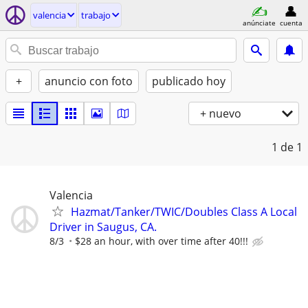
valencia
trabajo
anúnciate
cuenta
+
anuncio con foto
publicado hoy
+ nuevo
1
de 1
Valencia
Hazmat/Tanker/TWIC/Doubles Class A Local
Driver in Saugus, CA.
8/3
$28 an hour, with over time after 40!!!