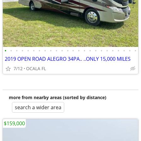
•
•
•
•
•
•
•
•
•
•
•
•
•
•
•
•
•
•
•
•
•
•
•
•
2019 OPEN ROAD ALEGRO 34PA.. ..ONLY 15,000 MILES
7/12
OCALA FL
more from nearby areas (sorted by distance)
search a wider area
$159,000