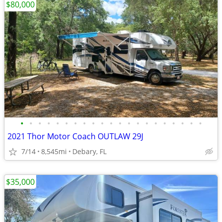
$80,000
•
•
•
•
•
•
•
•
•
•
•
•
•
•
•
•
•
•
•
•
•
2021 Thor Motor Coach OUTLAW 29J
7/14
8,545mi
Debary, FL
$35,000