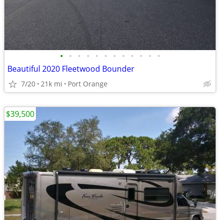
•
•
•
•
•
•
•
•
•
•
•
•
Beautiful 2020 Fleetwood Bounder
7/20
21k mi
Port Orange
$39,500