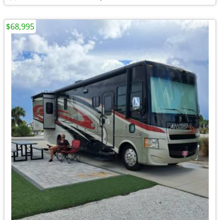
$68,995