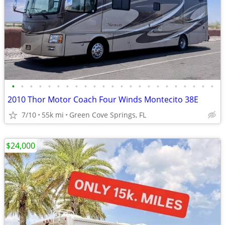
•
•
•
•
•
•
•
•
•
•
•
•
•
•
•
•
•
•
•
•
•
•
•
2010 Thor Motor Coach Four Winds Montecito 38E
7/10
55k mi
Green Cove Springs, FL
$24,000