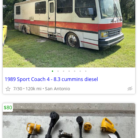
•
•
•
•
•
•
•
1989 Sport Coach 4 - 8.3 cummins diesel
7/30
120k mi
San Antonio
$80