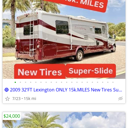
•
•
•
•
•
•
•
•
•
•
•
•
•
•
•
•
•
•
•
•
🔵 2009 32’FT Lexington ONLY 15k.MILES New Tires Super Slide-Out
7/23
15k mi
$24,000