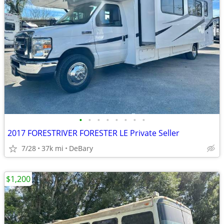
•
•
•
•
•
•
•
•
2017 FORESTRIVER FORESTER LE Private Seller
7/28
37k mi
DeBary
$1,200