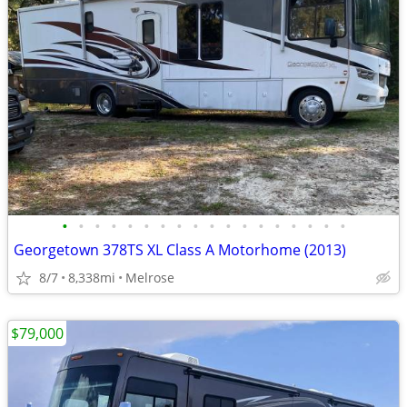
•
•
•
•
•
•
•
•
•
•
•
•
•
•
•
•
•
•
Georgetown 378TS XL Class A Motorhome (2013)
8/7
8,338mi
Melrose
$79,000