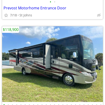
•
•
Prevost Motorhome Entrance Door
7/18
St Johns
$118,900
•
•
•
•
•
•
•
•
•
•
•
•
•
•
•
•
•
•
•
•
•
•
•
•