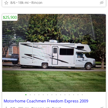
8/6
18k mi
Rincon
$25,900
•
•
•
•
•
•
•
•
•
•
•
•
•
•
Motorhome Coachmen Freedom Express 2009