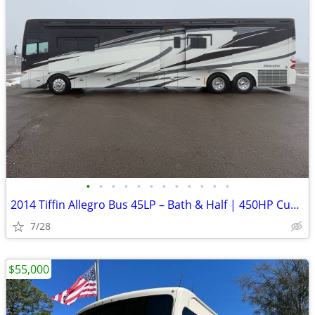
•
•
•
•
•
•
•
•
•
•
•
•
2014 Tiffin Allegro Bus 45LP – Bath & Half | 450HP Cummins | 39,000 Mi
7/28
$55,000