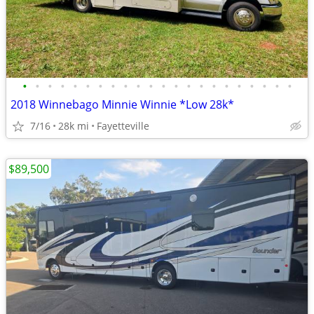
•
•
•
•
•
•
•
•
•
•
•
•
•
•
•
•
•
•
•
•
•
•
2018 Winnebago Minnie Winnie *Low 28k*
7/16
28k mi
Fayetteville
$89,500