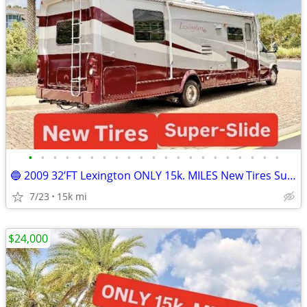
•
•
•
•
•
•
•
•
•
•
•
•
•
•
•
•
•
•
•
•
•
🔵 2009 32’FT Lexington ONLY 15k. MILES New Tires Super-Slide
7/23
15k mi
$24,000