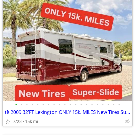
•
•
•
•
•
•
•
•
•
•
•
•
•
•
•
•
•
•
•
•
🔴 2009 32’FT Lexington ONLY 15k. MILES New Tires Super Slide-Out
7/23
15k mi