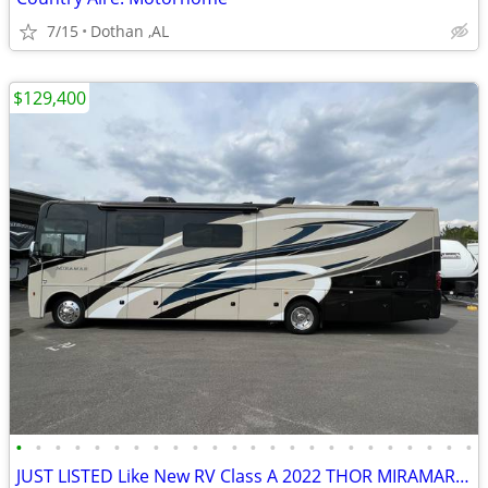
7/15
Dothan ,AL
$129,400
•
•
•
•
•
•
•
•
•
•
•
•
•
•
•
•
•
•
•
•
•
•
•
•
JUST LISTED Like New RV Class A 2022 THOR MIRAMAR 35.2