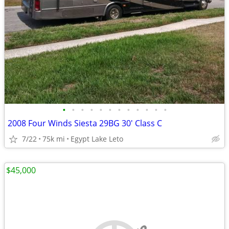
•
•
•
•
•
•
•
•
•
•
•
•
2008 Four Winds Siesta 29BG 30' Class C
7/22
75k mi
Egypt Lake Leto
$45,000