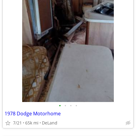
•
•
•
•
1978 Dodge Motorhome
7/21
65k mi
DeLand