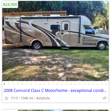
$24,900
•
•
•
•
•
•
•
•
•
•
•
•
•
•
•
•
•
•
•
•
•
•
•
•
2008 Concord Class C Motorhome - exceptional condition!
7/15
104k mi
Astatula