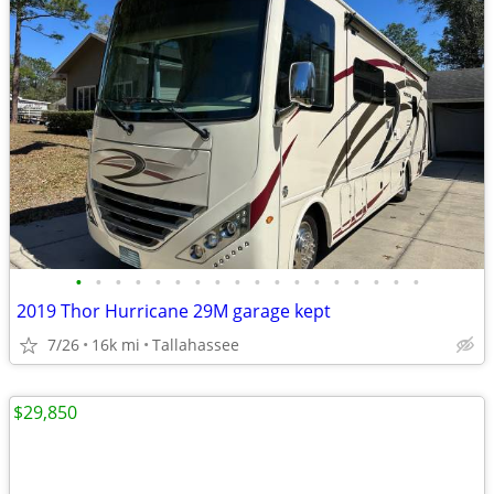
•
•
•
•
•
•
•
•
•
•
•
•
•
•
•
•
•
•
2019 Thor Hurricane 29M garage kept
7/26
16k mi
Tallahassee
$29,850