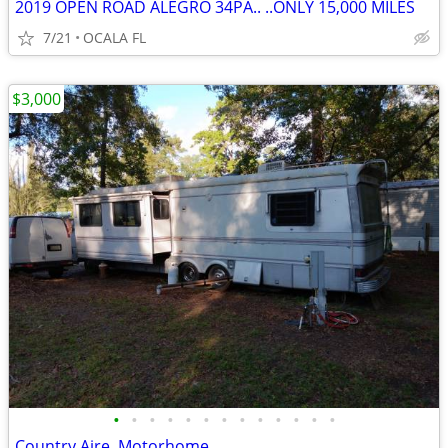
2019 OPEN ROAD ALEGRO 34PA.. ..ONLY 15,000 MILES
7/21
OCALA FL
$3,000
•
•
•
•
•
•
•
•
•
•
•
•
•
Country Aire. Motorhome