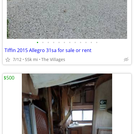
•
•
•
•
•
•
•
•
•
•
•
•
Tiffin 2015 Allegro 31sa for sale or rent
7/12
55k mi
The Villages
$500