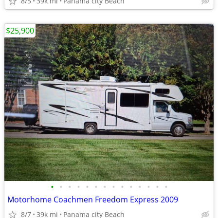
8/5
39k mi
Panama city Beach
$25,900
•
•
•
•
•
•
•
•
•
•
•
•
•
•
Motorhome Coachmen Freedom Express 2009
8/7
39k mi
Panama city Beach