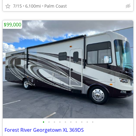
7/15
6,100mi
Palm Coast
$99,000
•
•
•
•
•
•
•
•
•
•
Forest River Georgetown XL 369DS