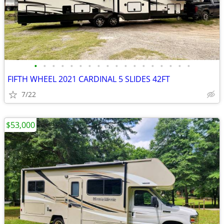
•
•
•
•
•
•
•
•
•
•
•
•
•
•
•
•
•
•
FIFTH WHEEL 2021 CARDINAL 5 SLIDES 42FT
7/22
$53,000