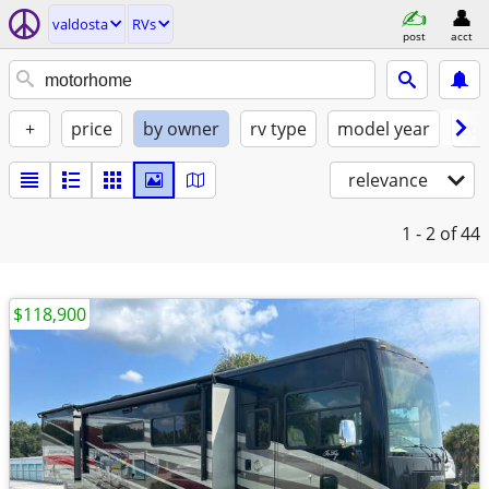
valdosta
RVs
post
acct
+
price
by owner
rv type
model year
con
relevance
1 - 2
of 44
$118,900