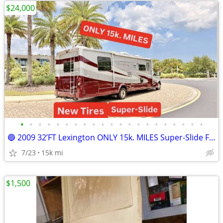
$24,000
•
•
•
•
•
•
•
•
•
•
•
•
•
•
•
•
•
•
•
•
•
🔵 2009 32’FT Lexington ONLY 15k. MILES Super-Slide Full Paint
7/23
15k mi
$1,500