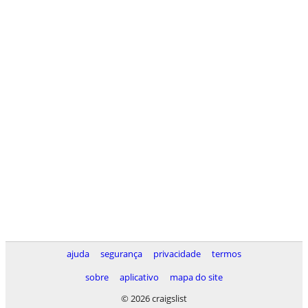
ajuda
segurança
privacidade
termos
sobre
aplicativo
mapa do site
© 2026 craigslist