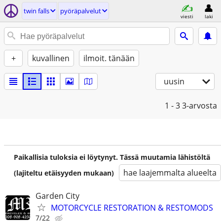
twin falls
pyöräpalvelut
viesti
laki
+
kuvallinen
ilmoit. tänään
uusin
1 - 3
3-arvosta
Paikallisia tuloksia ei löytynyt. Tässä muutamia lähistöltä
hae laajemmalta alueelta
(lajiteltu etäisyyden mukaan)
Garden City
MOTORCYCLE RESTORATION & RESTOMODS
7/22