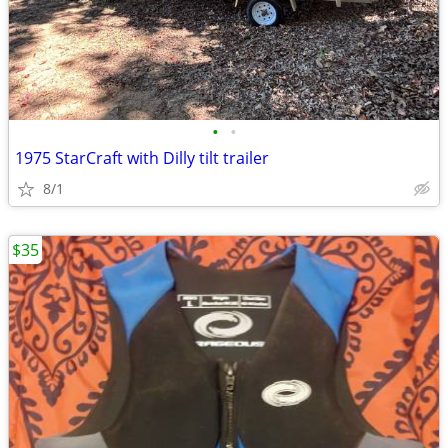
•
•
1975 StarCraft with Dilly tilt trailer
8/1
$35