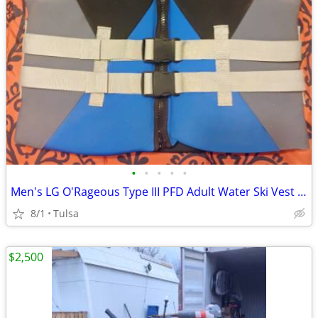
•
•
•
•
•
Men's LG O'Rageous Type III PFD Adult Water Ski Vest Wakeboard VM-001
8/1
Tulsa
$2,500