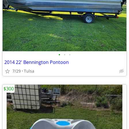
•
•
•
2014 22' Bennington Pontoon
7/29
Tulsa
$300