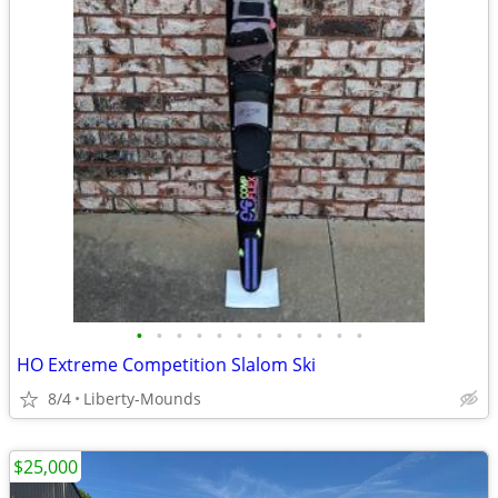
•
•
•
•
•
•
•
•
•
•
•
•
HO Extreme Competition Slalom Ski
8/4
Liberty-Mounds
$25,000