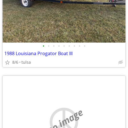
•
•
•
•
•
•
•
•
•
1988 Louisiana Progator Boat III
8/6
tulsa
no image