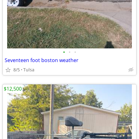
•
•
•
Seventeen foot boston weather
8/5
Tulsa
$12,500