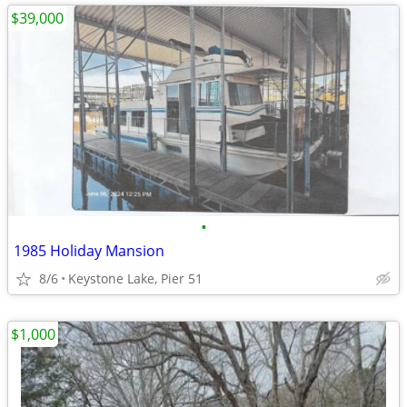
$39,000
•
1985 Holiday Mansion
8/6
Keystone Lake, Pier 51
$1,000