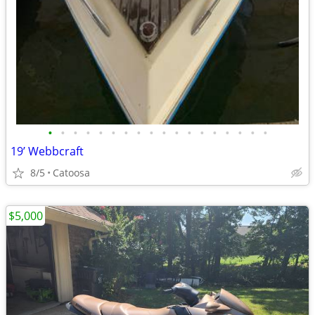
•
•
•
•
•
•
•
•
•
•
•
•
•
•
•
•
•
•
19’ Webbcraft
8/5
Catoosa
$5,000