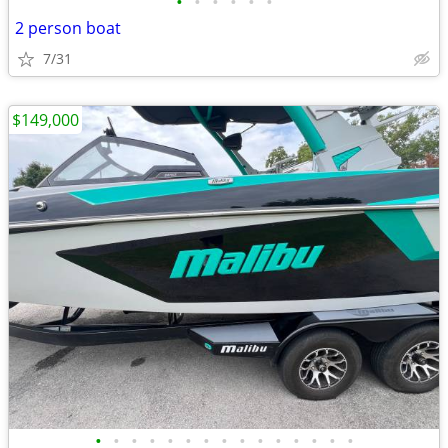
•
•
•
•
•
•
2 person boat
7/31
$149,000
•
•
•
•
•
•
•
•
•
•
•
•
•
•
•