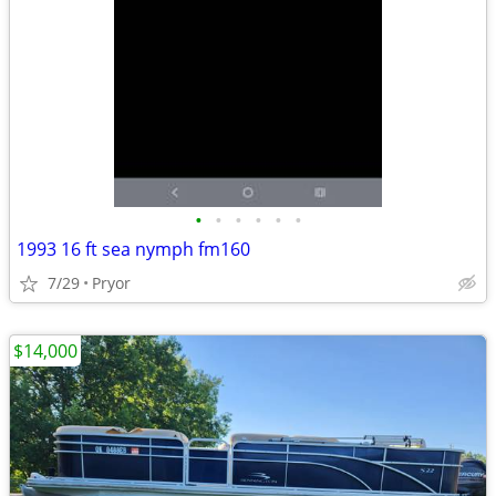
•
•
•
•
•
•
1993 16 ft sea nymph fm160
7/29
Pryor
$14,000