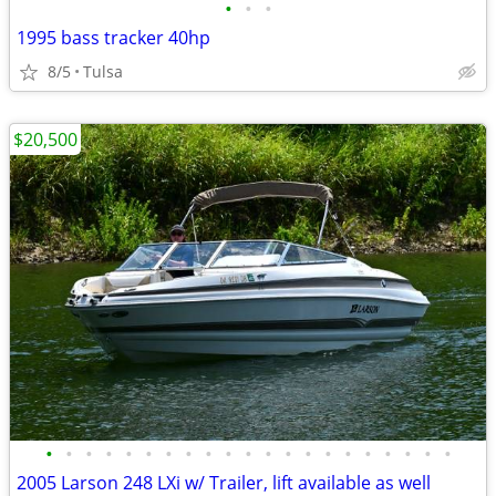
•
•
•
1995 bass tracker 40hp
8/5
Tulsa
$20,500
•
•
•
•
•
•
•
•
•
•
•
•
•
•
•
•
•
•
•
•
•
2005 Larson 248 LXi w/ Trailer, lift available as well