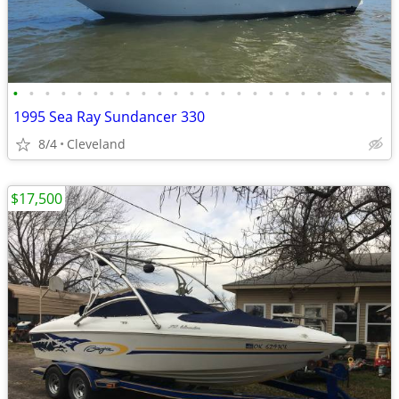
•
•
•
•
•
•
•
•
•
•
•
•
•
•
•
•
•
•
•
•
•
•
•
•
1995 Sea Ray Sundancer 330
8/4
Cleveland
$17,500