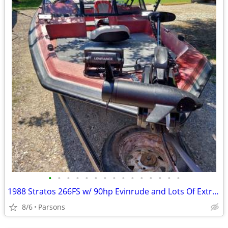
•
•
•
•
•
•
•
•
•
•
•
•
•
•
•
1988 Stratos 266FS w/ 90hp Evinrude and Lots Of Extras
8/6
Parsons