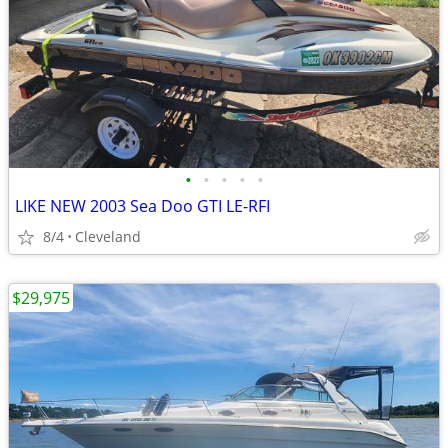
•
•
•
•
•
LIKE NEW 2003 Sea Doo GTI LE-RFI
8/4
Cleveland
$29,975