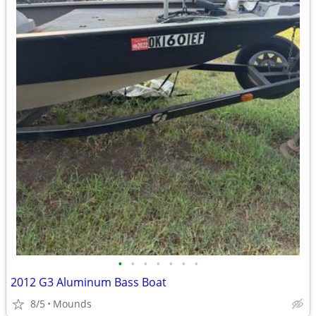
•
•
•
•
•
•
•
2012 G3 Aluminum Bass Boat
8/5
Mounds