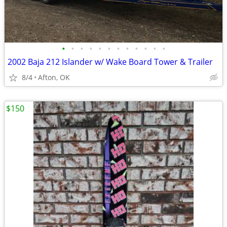
•
•
•
•
•
•
•
•
•
•
•
•
2002 Baja 212 Islander w/ Wake Board Tower & Trailer
8/4
Afton, OK
$150