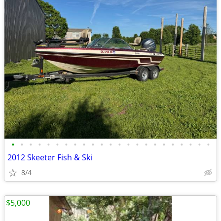
•
•
•
•
•
•
•
•
•
•
•
•
•
•
•
•
•
•
•
•
•
•
•
2012 Skeeter Fish & Ski
8/4
$5,000