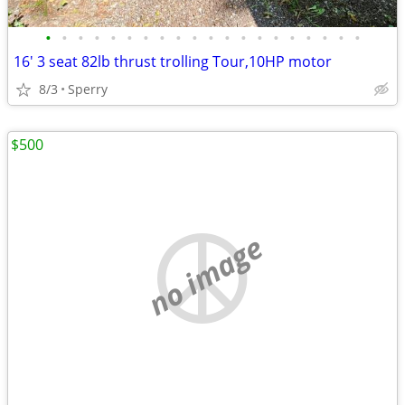
•
•
•
•
•
•
•
•
•
•
•
•
•
•
•
•
•
•
•
•
16' 3 seat 82lb thrust trolling Tour,10HP motor
8/3
Sperry
$500
no image