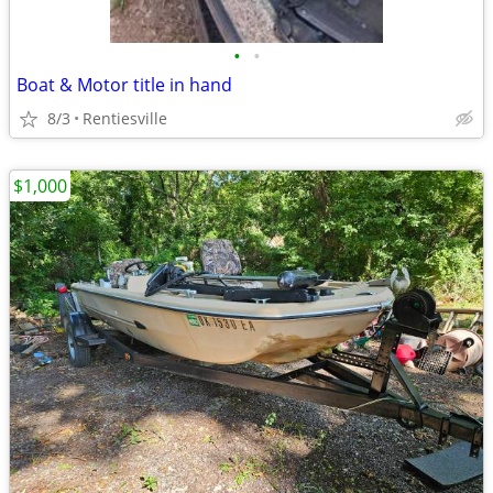
•
•
Boat & Motor title in hand
8/3
Rentiesville
$1,000