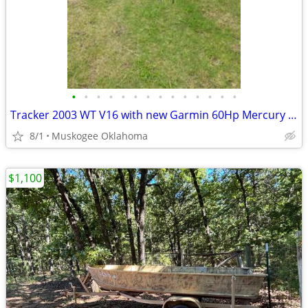
•
•
•
•
•
•
•
•
•
•
•
•
•
•
Tracker 2003 WT V16 with new Garmin 60Hp Mercury and trolling motor
8/1
Muskogee Oklahoma
$1,100