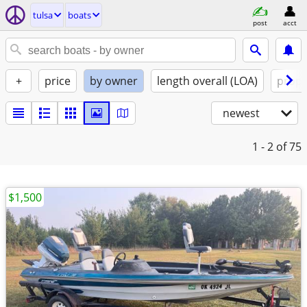
tulsa
boats
post
acct
+
price
by owner
length overall (LOA)
propu
newest
1 - 2
of 75
$1,500