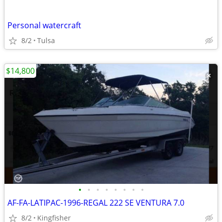
Personal watercraft
8/2
Tulsa
$14,800
•
•
•
•
•
•
•
•
AF-FA-LATIPAC-1996-REGAL 222 SE VENTURA 7.0
8/2
Kingfisher