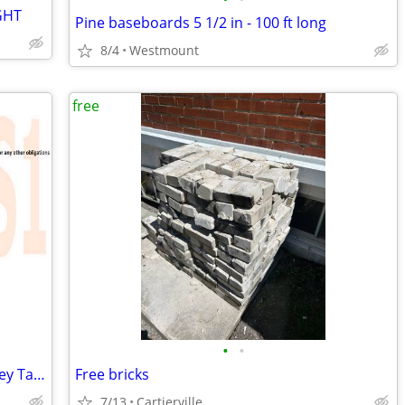
GHT
Pine baseboards 5 1/2 in - 100 ft long
8/4
Westmount
free
•
•
Free Code for Easy $50 Bonus Orange Key Tangerine Bank
Free bricks
7/13
Cartierville