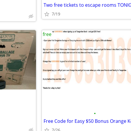
Two free tickets to escape rooms TONI
7/19
free
•
7/26