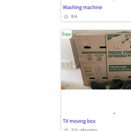
Washing machine
8/4
free
•
TV moving box
7/3
Ahuntsic