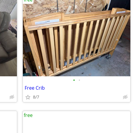
•
•
Free Crib
8/7
free