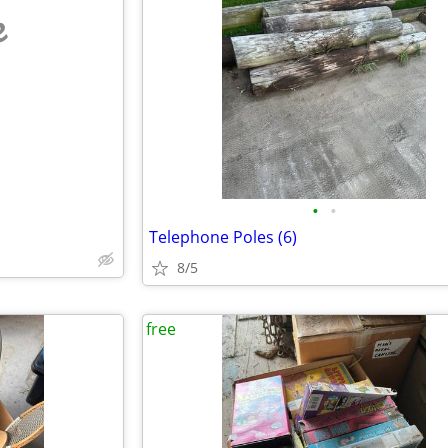
e
•
•
Telephone Poles (6)
8/5
free