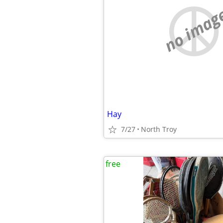
no imag
Hay
7/27
North Troy
free