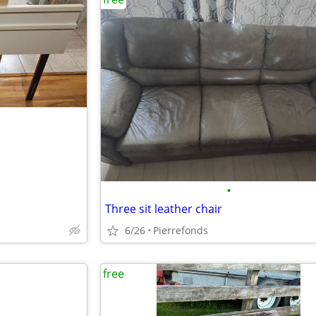
•
Three sit leather chair
6/26
Pierrefonds
free