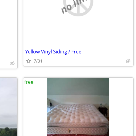
no image
Yellow Vinyl Siding / Free
7/31
free