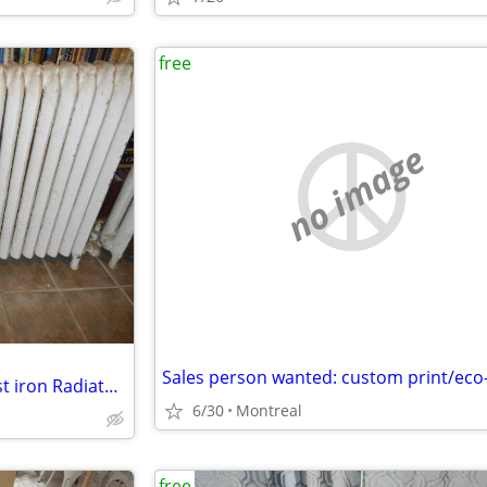
free
no image
Radiateur en fonte gratuit - Cast iron Radiator free
6/30
Montreal
free