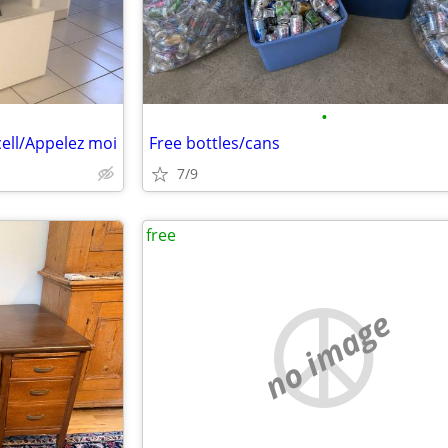
•
cell/Appelez moi
Free bottles/cans
7/9
free
no image