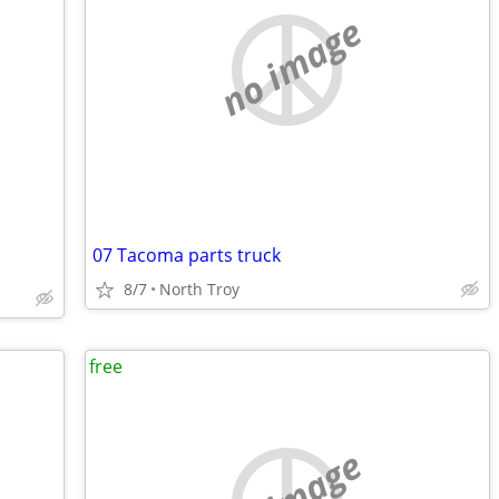
no image
07 Tacoma parts truck
8/7
North Troy
free