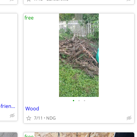
free
•
•
•
Sales person wanted: custom print/eco-friendly packaging
Wood
7/11
NDG
free