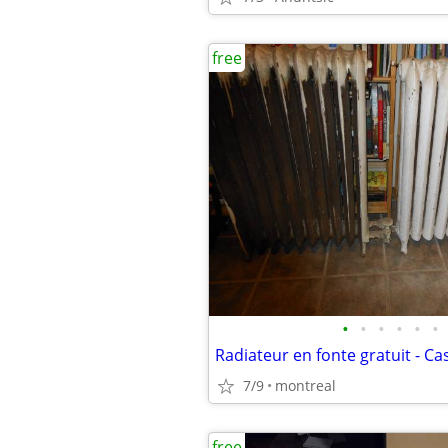
free
•
•
•
•
•
•
7/9
montreal
free