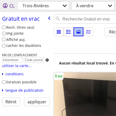
CL
Trois-Rivières
À vendre
Gratuit en vrac
Rech. titres seul.
Réc
Img jointe
Affiché auj.
cacher les doublons
KM DE L’EMPLACEMENT

Aucun résultat local trouvé. En 
utiliser la carte...
conditions
free
livraison possible
langue de publication
Réinit
appliquer