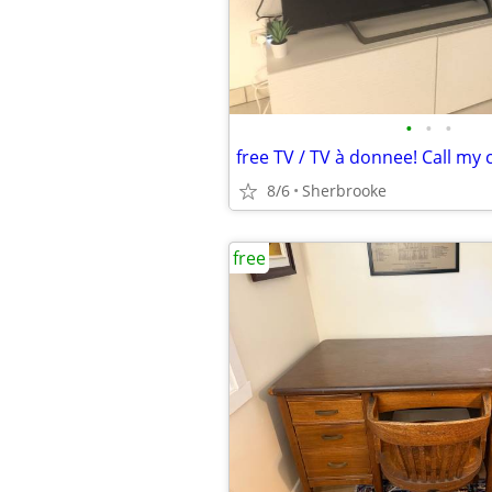
•
•
•
free TV / TV à donnee! Call my 
8/6
Sherbrooke
free