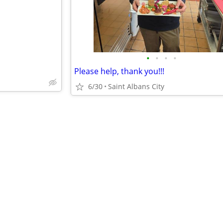
•
•
•
•
Please help, thank you!!!
6/30
Saint Albans City