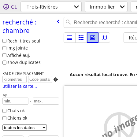
CL
Trois-Rivières
Immobilier
recherché :
chambre
Réc
Rech. titres seul.
Img jointe
Affiché auj.
show duplicates
KM DE L’EMPLACEMENT
Aucun résultat local trouvé. En 

utiliser la carte...
M²
-
Chats ok
no imag
Chiens ok