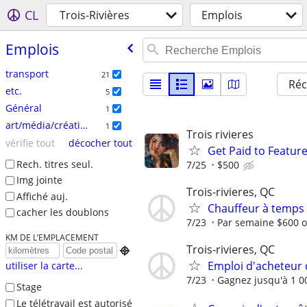
CL
Trois-Rivières
Emplois
Emplois
transport
21
Réc
etc.
5
Général
1
art/média/création
1
Trois rivieres
vérifie tout
décocher tout
Get Paid to Feature
Rech. titres seul.
7/25
$500
Img jointe
Trois-rivieres, QC
Affiché auj.
Chauffeur à temps p
cacher les doublons
7/23
Par semaine $600 o
KM DE L’EMPLACEMENT
Trois-rivieres, QC

Emploi d'acheteur 
utiliser la carte...
7/23
Gagnez jusqu'à 1 0
Stage
Le télétravail est autorisé