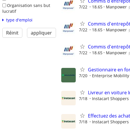
Commis d'entrepô
Organisation sans but
7/22
18.65
Manpower
lucratif
type d'emploi
Commis d'entrepô
7/22
18.65
Manpower
Réinit
appliquer
Commis d'entrepô
7/22
18.65
Manpower
Gestionnaire en fo
7/20
Enterprise Mobility
Livreur en voiture I
7/18
Instacart Shoppers
Effectuez des achat
7/18
Instacart Shoppers