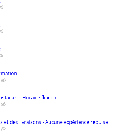
t
t
t
rmation
nstacart - Horaire flexible
s et des livraisons - Aucune expérience requise