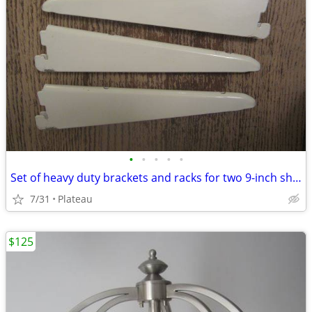
•
•
•
•
•
Set of heavy duty brackets and racks for two 9-inch shelves
7/31
Plateau
$125