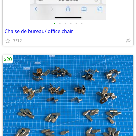
•
•
•
•
•
•
Chaise de bureau/ office chair
7/12
$20