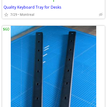
•
Quality Keyboard Tray for Desks
7/29
Montreal
$60