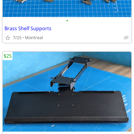
•
Brass Shelf Supports
7/25
Montreal
$25