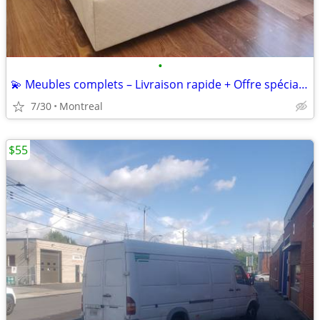
•
💫 Meubles complets – Livraison rapide + Offre spéciale !
7/30
Montreal
$55