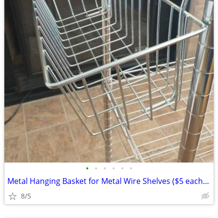
•
•
•
•
•
•
Metal Hanging Basket for Metal Wire Shelves ($5 each, 3 for $10 Total)
8/5