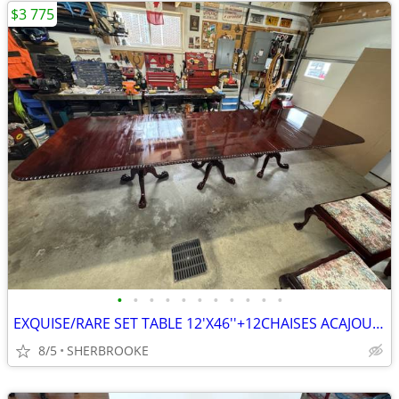
$3 775
•
•
•
•
•
•
•
•
•
•
•
EXQUISE/RARE SET TABLE 12'X46''+12CHAISES ACAJOU MASSIF CHIPPENDALE
8/5
SHERBROOKE