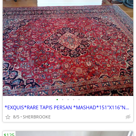
•
•
•
•
•
*EXQUIS*RARE TAPIS PERSAN *MASHAD*151"X116"NOUE MAIN PURE LAINE VIERGE
8/5
SHERBROOKE
$125