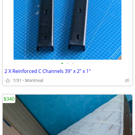
•
•
•
2 X Reinforced C Channels 39" x 2" x 1"
7/31
Montreal
$340