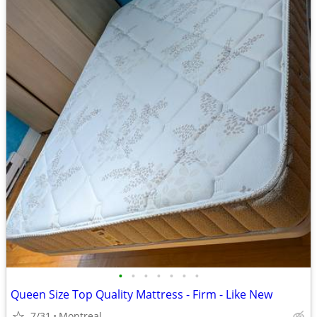
•
•
•
•
•
•
•
Queen Size Top Quality Mattress - Firm - Like New
7/31
Montreal