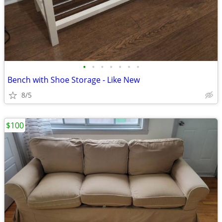
•
•
•
•
•
•
•
Bench with Shoe Storage - Like New
8/5
$100