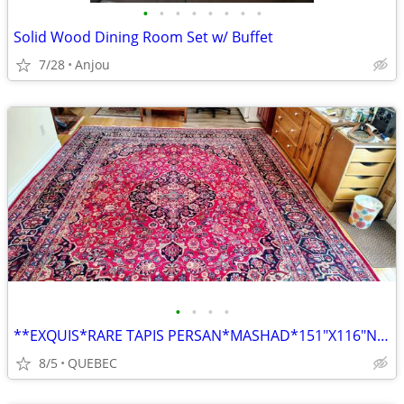
•
•
•
•
•
•
•
•
Solid Wood Dining Room Set w/ Buffet
7/28
Anjou
•
•
•
•
**EXQUIS*RARE TAPIS PERSAN*MASHAD*151"X116"NOUE MAIN PURE LAINE VIERGE
8/5
QUEBEC