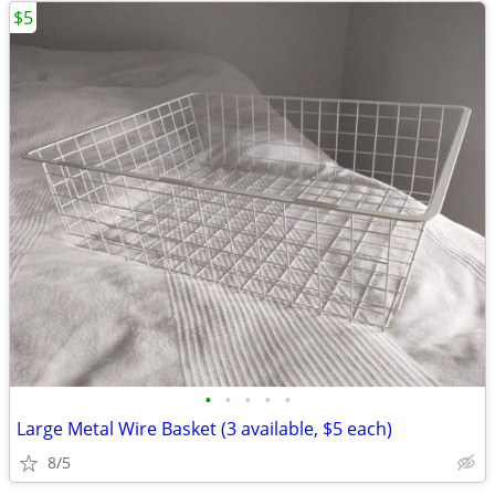
$5
•
•
•
•
•
Large Metal Wire Basket (3 available, $5 each)
8/5