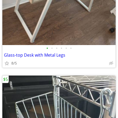
•
•
•
•
•
•
Glass-top Desk with Metal Legs
8/5
$5