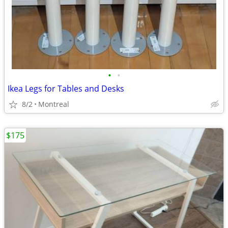
•
•
Ikea Legs for Tables and Desks
8/2
Montreal
$175