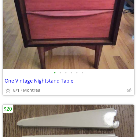
•
•
•
•
•
•
One Vintage Nightstand Table.
8/1
Montreal
$20