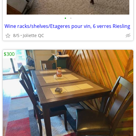
•
•
Wine racks/shelves/Etageres pour vin, 6 verres Riesling
8/5
Joliette QC
$300