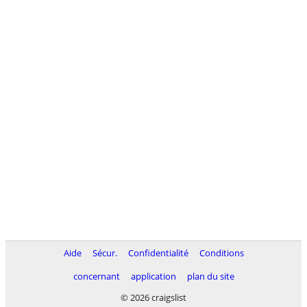
Aide
Sécur.
Confidentialité
Conditions
concernant
application
plan du site
© 2026 craigslist