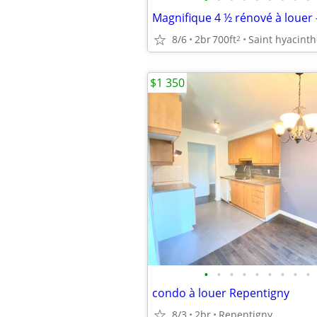
8/6
2br
700ft
Saint hyacint
2
$1 350
•
•
•
•
•
•
•
•
•
condo à louer Repentigny
8/3
2br
Repentigny