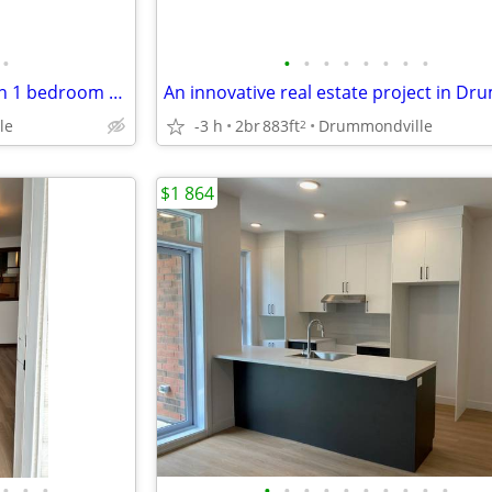
•
•
•
•
•
•
•
•
•
Ottera Drummondville, modern 1 bedroom condo
le
-3 h
2br
883ft
Drummondville
2
$1 864
•
•
•
•
•
•
•
•
•
•
•
•
•