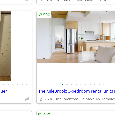
$2 500
•
•
•
•
•
•
•
•
•
•
•
•
•
•
•
•
ouer
-6 h
3br
Montréal Pointe-aux-Tremble
$1 400