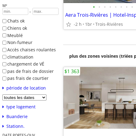
M²
•
•
•
•
•
•
•
•
-
Chats ok
-2 h
1br
Trois-Rivières
Chiens ok
Meublé
Non-fumeur
Accès chaises roulantes
plus des zones voisines (triées 
climatisation
chargement de VÉ
$1 363
pas de frais de dossier
pas frais de courtier
période de location
type logement
Buanderie
Stationn.
DATE PORTES-OUV.