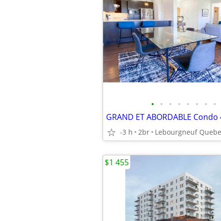
•
•
•
•
•
•
•
•
-3 h
2br
Lebourgneuf Queb
$1 455