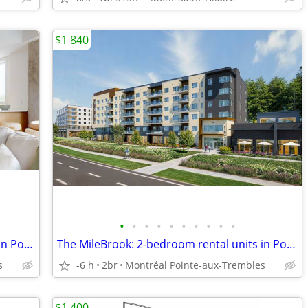
$1 840
•
•
•
•
•
•
•
•
•
•
The MileBrook: 3-bedroom rental units in Pointe-aux-Trembles
The MileBrook: 2-bedroom rental units in Pointe-aux-Trembles
s
-6 h
2br
Montréal Pointe-aux-Trembles
$1 400