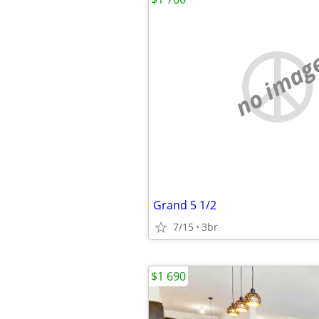
no imag
Grand 5 1/2
7/15
3br
$1 690