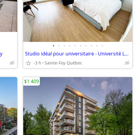
•
•
•
•
•
•
•
•
•
•
by
Studio idéal pour universitaire - Université Laval
-3 h
Sainte-Foy Québec
$1 409