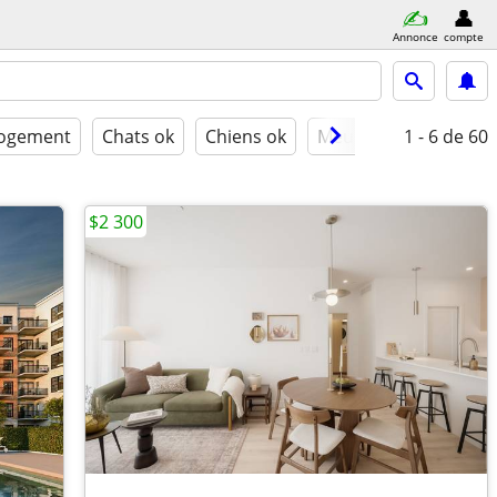
Annonce
compte
logement
Chats ok
Chiens ok
Meublé
1 - 6
de 60
$2 300