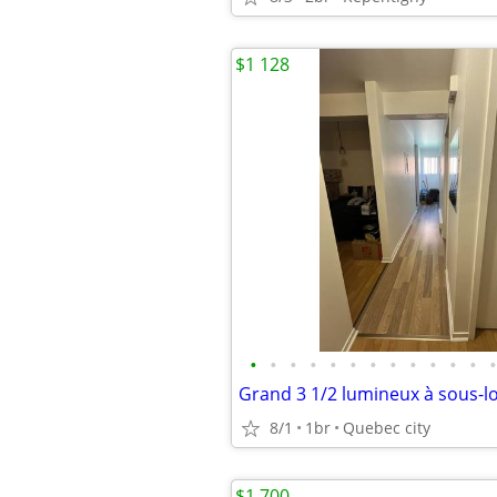
$1 128
•
•
•
•
•
•
•
•
•
•
•
•
•
Grand 3 1/2 lumineux à sous-l
8/1
1br
Quebec city
$1 700