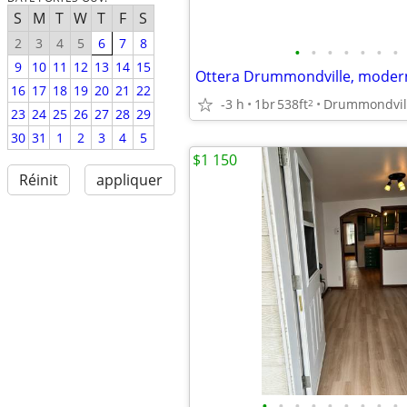
S
M
T
W
T
F
S
2
3
4
5
6
7
8
•
•
•
•
•
•
•
9
10
11
12
13
14
15
16
17
18
19
20
21
22
-3 h
1br
538ft
Drummondvil
2
23
24
25
26
27
28
29
30
31
1
2
3
4
5
$1 150
Réinit
appliquer
•
•
•
•
•
•
•
•
•