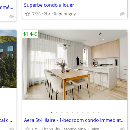
Superbe condo à louer
5 1/2 à louer St-Hyacinthe Occupation immédiate
7/26
2br
Repentigny
$1 449
•
•
•
•
•
•
•
•
•
•
Aera St-Hilaire - Your hotel-inspired rental condos
Aera St-Hilaire - 1-bedroom condo Immediate occupancy
8/5
1br
515ft
Mont-Saint-Hilaire
2