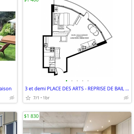
•
•
•
•
•
aison
3 et demi PLACE DES ARTS - REPRISE DE BAIL JUILLET 2026-AVRIL 2027
7/1
1br
$1 830