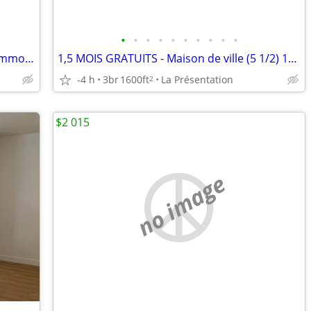
•
•
•
•
•
•
•
•
•
•
An innovative real estate project in Drummondville
1,5 MOIS GRATUITS - Maison de ville (5 1/2) 1ER SEPT
-4 h
3br
1600ft
La Présentation
2
$2 015
no image