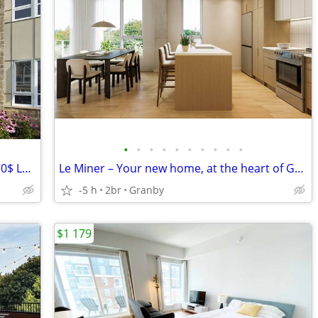
•
•
•
•
•
•
•
•
•
•
Grand 4 1/2 Entrée ind. Idéal famille 1570$ Lebourgneuf
Le Miner – Your new home, at the heart of Granby
-5 h
2br
Granby
$1 179