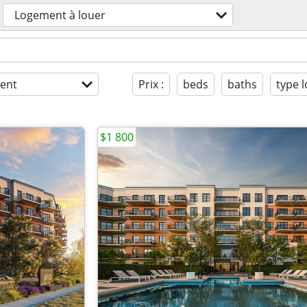
Logement à louer
ent
Prix :
beds
baths
type 
$1 800