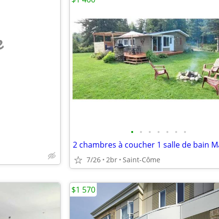
e
•
•
•
•
•
•
•
2 chambres à coucher 1 salle de bain M
7/26
2br
Saint-Côme
$1 570