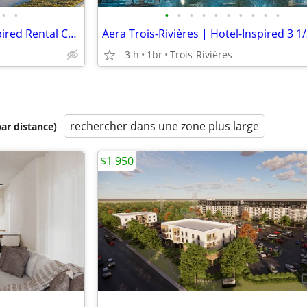
•
•
•
•
•
•
•
•
•
•
•
•
Aera Trois-Rivières | Hotel-Inspired Rental Condos
-3 h
1br
Trois-Rivières
rechercher dans une zone plus large
par distance)
$1 950