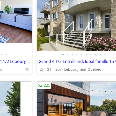
•
•
•
•
•
•
•
•
•
•
•
•
GRAND ET ABORDABLE Condo 4 1/2 Lebourgneuf
ec
-3 h
2br
Lebourgneuf Quebec
$2 225