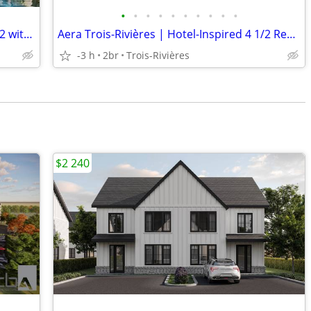
•
•
•
•
•
•
•
•
•
•
Aera Trois-Rivières | Hotel-Inspired 3 1/2 with office space
Aera Trois-Rivières | Hotel-Inspired 4 1/2 Rental Condos
-3 h
2br
Trois-Rivières
$2 240