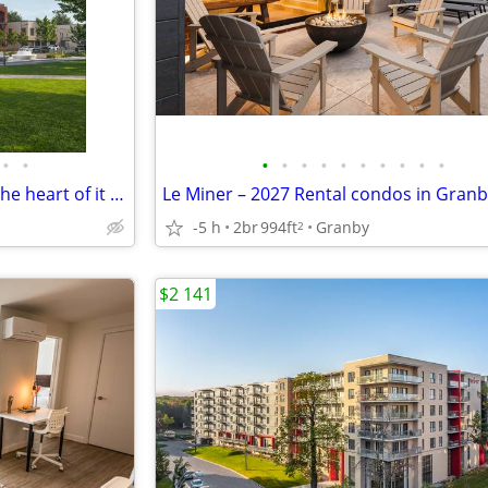
•
•
•
•
•
•
•
•
•
•
•
•
Le Miner – Your new home, at the heart of it all in Granby
Le Miner – 2027 Rental condos in Gran
-5 h
2br
994ft
Granby
2
$2 141