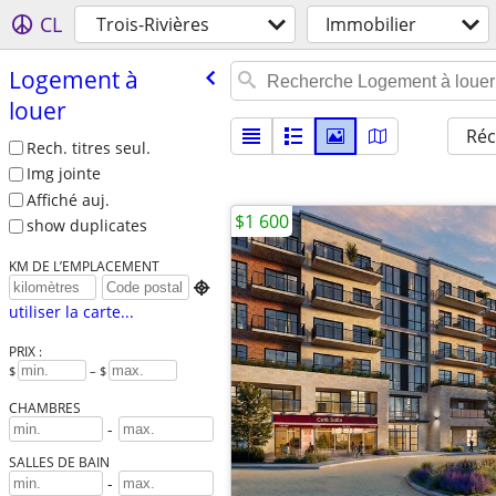
CL
Trois-Rivières
Immobilier
Logement à
louer
Réc
Rech. titres seul.
Img jointe
Affiché auj.
$1 600
show duplicates
KM DE L’EMPLACEMENT

utiliser la carte...
PRIX :
$
– $
CHAMBRES
-
SALLES DE BAIN
-