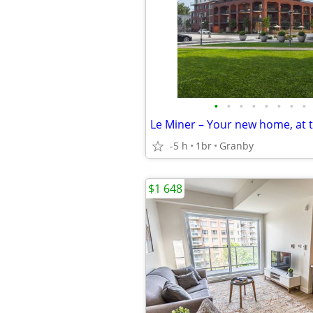
•
•
•
•
•
•
•
•
-5 h
1br
Granby
$1 648